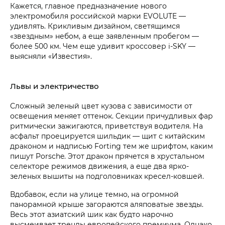
Кажется, главное предназначение нового
электромобиля российской марки EVOLUTE —
удивлять. Крикливым дизайном, светящимся
«звездным» небом, а еще заявленным пробегом —
более 500 км. Чем еще удивит кроссовер i‑SKY —
выясняли «Известия».
Львы и электричество
Сложный зеленый цвет кузова с зависимости от
освещения меняет оттенок. Секции причудливых фар
ритмически зажигаются, приветствуя водителя. На
асфальт проецируется шильдик — щит с китайским
драконом и надписью Forting тем же шрифтом, каким
пишут Porsche. Этот дракон прячется в хрустальном
селекторе режимов движения, а еще два ярко-
зеленых вышиты на подголовниках кресел-ковшей.
Вдобавок, если на улице темно, на огромной
панорамной крыше загораются аляповатые звезды.
Весь этот азиатский шик как будто нарочно
высмеивает тренды европейского премиума. Однако