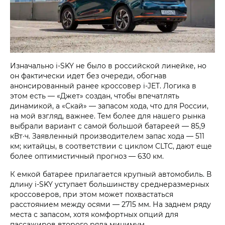
Изначально i‑SKY не было в российской линейке, но
он фактически идет без очереди, обогнав
анонсированный ранее кроссовер i‑JET. Логика в
этом есть — «Джет» создан, чтобы впечатлять
динамикой, а «Скай» — запасом хода, что для России,
на мой взгляд, важнее. Тем более для нашего рынка
выбрали вариант с самой большой батареей — 85,9
кВт∙ч. Заявленный производителем запас хода — 511
км; китайцы, в соответствии с циклом CLTC, дают еще
более оптимистичный прогноз — 630 км.
К емкой батарее прилагается крупный автомобиль. В
длину i‑SKY уступает большинству среднеразмерных
кроссоверов, при этом может похвастаться
расстоянием между осями — 2715 мм. На заднем ряду
места с запасом, хотя комфортных опций для
пассажиров второго ряда минимум.