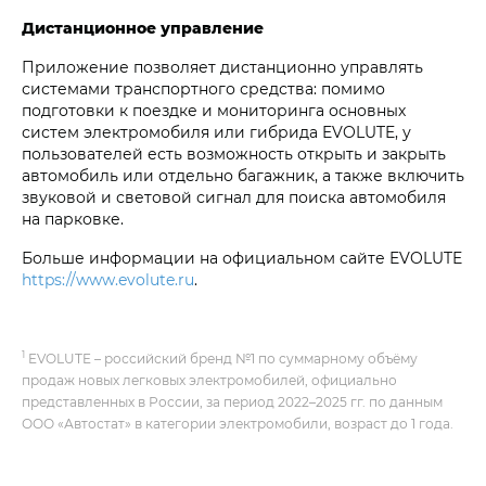
Дистанционное управление
Приложение позволяет дистанционно управлять
системами транспортного средства: помимо
подготовки к поездке и мониторинга основных
систем электромобиля или гибрида EVOLUTE, у
пользователей есть возможность открыть и закрыть
автомобиль или отдельно багажник, а также включить
звуковой и световой сигнал для поиска автомобиля
на парковке.
Больше информации на официальном сайте EVOLUTE
https://www.evolute.ru
.
1
EVOLUTE – российский бренд №1 по суммарному объёму
продаж новых легковых электромобилей, официально
представленных в России, за период 2022–2025 гг. по данным
ООО «Автостат» в категории электромобили, возраст до 1 года.