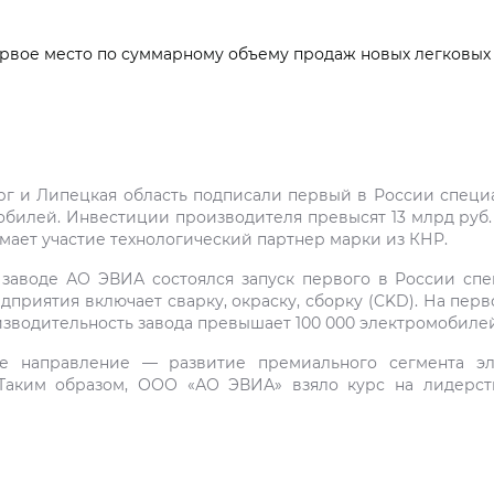
вое место по суммарному объему продаж новых легковых
г и Липецкая область подписали первый в России специ
илей. Инвестиции производителя превысят 13 млрд руб. за
ает участие технологический партнер марки из КНР.
а заводе АО ЭВИА состоялся запуск первого в России сп
риятия включает сварку, окраску, сборку (CKD). На перв
зводительность завода превышает 100 000 электромобилей 
е направление — развитие премиального сегмента эл
Таким образом, ООО «АО ЭВИА» взяло курс на лидерст