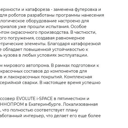
рхности и катафореза - заменена футеровка и
, для роботов разработаны программы нанесения
ологическое оборудование настроено для
териалов уже прошли испытания. Особое
ом окрасочного производства. В частности,
ого погружения, создавая равномерное
етрические элементы. Благодаря катафорезной
ие обладает повышенной устойчивостью к
 кузова в любых условиях эксплуатации.
м мирового автопрома. В рамках подготовки к
красочных составов до компонентов для
в и лакокрасочных покрытий. Комплексная
 серийной сварки. В настоящее время успешно
оссовер EVOLUTE i‑SPACE в пятиместном и
е ИННОПРОМ в Екатеринбурге. Локализованная
, что полностью соответствует плану
ботанный интерьер, что делает его еще более