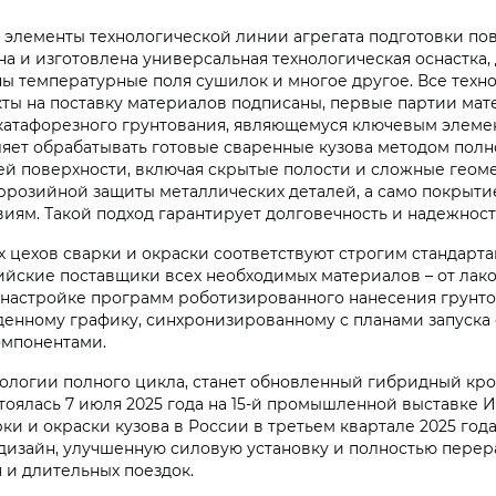
лементы технологической линии агрегата подготовки пове
на и изготовлена универсальная технологическая оснастка
ы температурные поля сушилок и многое другое. Все техн
кты на поставку материалов подписаны, первые партии ма
атафорезного грунтования, являющемуся ключевым элемент
яет обрабатывать готовые сваренные кузова методом полн
ей поверхности, включая скрытые полости и сложные геом
ррозийной защиты металлических деталей, а само покрыт
ям. Такой подход гарантирует долговечность и надежность
 цехов сварки и окраски соответствуют строгим стандарта
йские поставщики всех необходимых материалов – от лако
 настройке программ роботизированного нанесения грунто
денному графику, синхронизированному с планами запуска
омпонентами.
нологии полного цикла, станет обновленный гибридный кр
тоялась 7 июля 2025 года на 15-й промышленной выставк
и и окраски кузова в России в третьем квартале 2025 года
изайн, улучшенную силовую установку и полностью перера
 и длительных поездок.