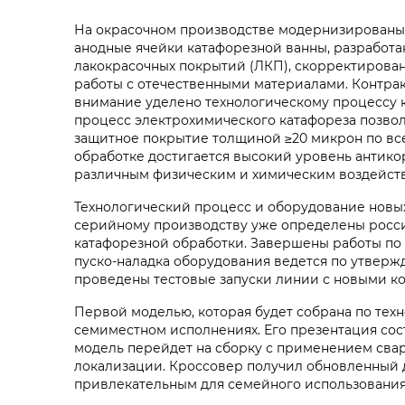
На окрасочном производстве модернизированы э
анодные ячейки катафорезной ванны, разработа
лакокрасочных покрытий (ЛКП), скорректирован
работы с отечественными материалами. Контра
внимание уделено технологическому процессу к
процесс электрохимического катафореза позвол
защитное покрытие толщиной ≥20 микрон по вс
обработке достигается высокий уровень антико
различным физическим и химическим воздействи
Технологический процесс и оборудование новых
серийному производству уже определены росси
катафорезной обработки. Завершены работы по
пуско-наладка оборудования ведется по утверж
проведены тестовые запуски линии с новыми к
Первой моделью, которая будет собрана по тех
семиместном исполнениях. Его презентация сос
модель перейдет на сборку с применением сварк
локализации. Кроссовер получил обновленный д
привлекательным для семейного использования