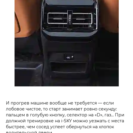
И прогрев машине вообще не требуется — если
лобовое чистое, то старт занимает ровно секунду:
пальцем в голубую кнопку, селектор на «D», газ… При
должной тренировке на i‑SKY можно уезжать с места
быстрее, чем сосед успеет обернуться на хлопок
водительской двери.