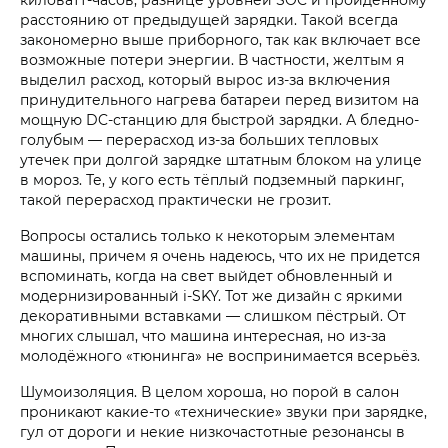
расстоянию от предыдущей зарядки. Такой всегда
закономерно выше приборного, так как включает все
возможные потери энергии. В частности, желтым я
выделил расход, который вырос из-за включения
принудительного нагрева батареи перед визитом на
мощную DC-станцию для быстрой зарядки. А бледно-
голубым — перерасход из-за больших тепловых
утечек при долгой зарядке штатным блоком на улице
в мороз. Те, у кого есть тёплый подземный паркинг,
такой перерасход практически не грозит.
Вопросы остались только к некоторым элементам
машины, причем я очень надеюсь, что их не придется
вспоминать, когда на свет выйдет обновленный и
модернизированный i‑SKY. Тот же дизайн с яркими
декоративными вставками — слишком пёстрый. От
многих слышал, что машина интересная, но из-за
молодёжного «тюнинга» не воспринимается всерьёз.
Шумоизоляция. В целом хороша, но порой в салон
проникают какие-то «технические» звуки при зарядке,
гул от дороги и некие низкочастотные резонансы в