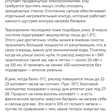
уступает продвинутым электромобилям. Ему
требуется три-пять минут, чтобы отогреть
заледенелые стекла. Отопление салона обеспечивает
отдельный нагревательный контур, который работает
намного шустрее контура нагрева батареи.
Терморежим последней тоже подобран умно. В мороз
система подогревает аккумулятор лишь до 1-3°С.
Этого уже достаточно, чтобы химия в ячейках смогла
принимать большие мощности от рекуперации, что, в
свою очередь, важно для экономичной езды. Поэтому,
когда на улице около нуля, то расход энергии в i‑SKY
практически такой же, как и летом — около 20 кВт·ч
на 100 км. И проехать не менее 400 километров без
подзарядки — вполне реально.
В дни, когда было -5°С, расход повышался лишь до 22-
23 киловатт-часов на «сотню». При -10°С бортовой
компьютер показывал к концу дня аппетит уже под 27-
28. Прирост на семь-восемь киловатт — и есть
фактические затраты энергии батареи на нагрев себя
и салона для вас. Это всего 10% от полного запаса —
пустяк по сравнению с тем, какие потери энергии мы