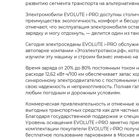
развитию сегмента транспорта на альтернатив
Электромобили EVOLUTE i‑PRO доступны столичны
преимущества: экологичность, комфорт и бесшу
отмечают, что эксплуатация электромобиля ост
зарядку и могу отдохнуть, — делится один из так
Сегодня электроседаны EVOLUTE i‑PRO обслужи
автопарке компании «Этоэлектротакси.рф», кот
изучили эту машину и строим бизнес именно на 
Время заряда от 20% до 80% постоянным током н
расходе 12,62 кВт·ч/100 км обеспечивает запас 
синхронному электродвигателю с постоянными м
свою надежность и неприхотливость. Полная гал
любым погодным и дорожным условиям.
Коммерческая привлекательность и отменные х
выгодных транспортных средств как для частных
Благодаря государственной поддержке и специа
Уровень оснащения EVOLUTE i‑PRO заметно прев
комплектации покупатели EVOLUTE i‑PRO получа
бесплатное пользование парковками в Москве и