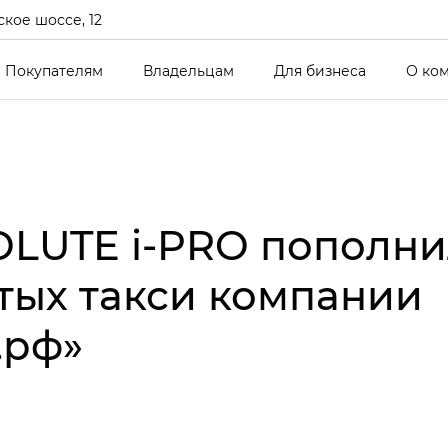
кое шоссе, 12
Покупателям
Владельцам
Для бизнеса
О ко
LUTE i‑PRO пополни
тых такси компании
.рф»