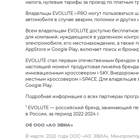
налога, нулевые тарифы за проезд по платным т
Владельцы EVOLUTE i‑PRO могут пользоваться ш
автомобиля в случае аварии, поломки и других
Всем владельцам EVOLUTE доступно бесплатное 
для компаний, нуждающихся в удаленном контр
электромобиля, его местонахождении, а также 
AppStore и Google Play, включает поиск и брон
EVOLUTE стал первым отечественным брендом эл
настоящий момент продуктовая линейка бренда 
инновационным кроссовером i‑SKY, Внедорожник
местным кроссовером i‑SPACE. Для владельцев 
Google Play.
Подробная информация о всех партнерах прог
1
EVOLUTE — российский бренд, занимающий пер
в России, за период 2022-2024 г.
Об ООО «АО ЭВИА»
В марте 2022 года ООО «АО ЭВИА», Минпромтор