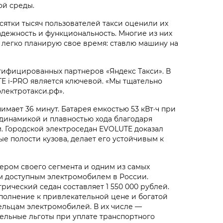
ой среды.
сятки тысяч пользователей такси оценили их
адежность и функциональность. Многие из них
 легко планирую свое время: ставлю машину на
тифицированных партнеров «Яндекс Такси». В
E i‑PRO является ключевой. «Мы тщательно
лектротакси.рф».
мает 36 минут. Батарея емкостью 53 кВт·ч при
й динамикой и плавностью хода благодаря
. Городской электроседан EVOLUTE доказал
е полости кузова, делает его устойчивым к
ером своего сегмента и одним из самых
ым доступным электромобилем в России.
ический седан составляет 1 550 000 рублей.
полнение к привлекательной цене и богатой
ельцам электромобилей. В их числе —
ельные льготы при уплате транспортного