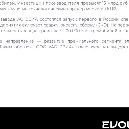
илей. Инвестиции производителя превысят 13 млрд руб. за
ает участие технологический партнер марки из КНР.
а заводе АО ЭВИА состоялся запуск первого в России сп
риятия включает сварку, окраску, сборку (CKD). На перв
тельность завода превышает 100 000 электромобилей в год
е направление — развитие премиального сегмента эл
Таким образом, ООО «АО ЭВИА» взяло курс на лидерст