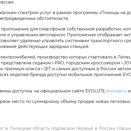
рассам.
ироким спектром услуг в рамках программы «Помощь на дор
 непредвиденных обстоятельств.
приложение для смартфонов собственной разработки, котор
оле и управлении автопарком. Приложение отображает ак
позволяет удаленно управлять системами транспортного ср
ирование действующих зарядных станций.
ектромобилей, производство которых стартовало в Липецко
представлена седаном i‑PRO, городским кроссовером i‑JO
 премиум-класса i‑JET и самым доступным в России автом
всех моделей бренда доступно мобильное приложение EVOL
раммы доступна на официальном сайте EVOLUTE
evolute.ru
и
вое место по суммарному объему продаж новых легковых
г и Липецкая область подписали первый в России специ