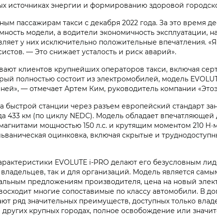
ных источниках энергии и формированию здоровой городск
м пассажирам такси с декабря 2022 года. За это время де
мность модели, а водители экономичность эксплуатации, н
авляет у них исключительно положительные впечатления. «Я
систов. — Это снижает усталость и риск аварий».
вают клиентов крупнейших операторов такси, включая сер
орый полностью состоит из электромобилей, модель EVOLUT
ней», — отмечает Артем Ким, руководитель компании «Этоэ
а быстрой станции через разъем европейский стандарт зани
хода 433 км (по циклу NEDC). Модель обладает впечатляюще
агнитами мощностью 150 л.с. и крутящим моментом 210 Н·м
ьваническая оцинковка, включая скрытые и труднодоступны
арактеристики EVOLUTE i‑PRO делают его безусловным лид
 владельцев, так и для организаций. Модель является сам
льным предложениям производителя, цена на новый электр
осходит многие сопоставимые по классу автомобили. В до
ют ряд значительных преимуществ, доступных только влад
 других крупных городах, полное освобождение или значит