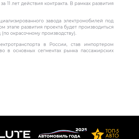
 11 лет действия контракта. В рамках развития
ециализированного завода электромобилей под
ом этапе развития проекта будет производиться
 (по окрасочному производству).
ектротранспорта в России, став импортером
во в основных сегментах рынка пассажирских