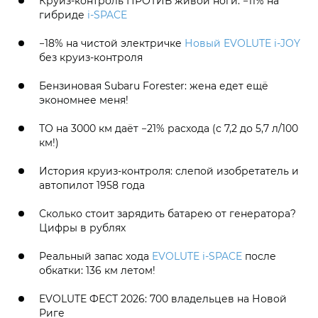
Круиз-контроль ПРОТИВ живой ноги: −11% на
гибриде
i‑SPACE
−18% на чистой электричке
Новый EVOLUTE i‑JOY
без круиз-контроля
Бензиновая Subaru Forester: жена едет ещё
экономнее меня!
ТО на 3000 км даёт −21% расхода (с 7,2 до 5,7 л/100
км!)
История круиз-контроля: слепой изобретатель и
автопилот 1958 года
Сколько стоит зарядить батарею от генератора?
Цифры в рублях
Реальный запас хода
EVOLUTE i‑SPACE
после
обкатки: 136 км летом!
EVOLUTE ФЕСТ 2026: 700 владельцев на Новой
Риге