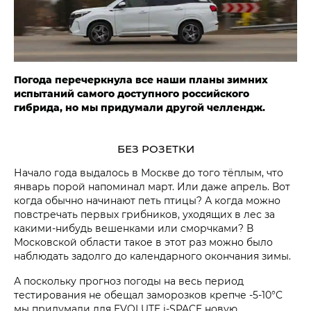
Погода перечеркнула все наши планы зимних
испытаний самого доступного российского
гибрида, но мы придумали другой челлендж.
БЕЗ РОЗЕТКИ
Начало года выдалось в Москве до того тёплым, что
январь порой напоминал март. Или даже апрель. Вот
когда обычно начинают петь птицы? А когда можно
повстречать первых грибников, уходящих в лес за
какими-нибудь вешенками или сморчками? В
Московской области такое в этот раз можно было
наблюдать задолго до календарного окончания зимы.
А поскольку прогноз погоды на весь период
тестирования не обещал заморозков крепче -5-10°С
мы придумали для EVOLUTE i‑SPACE новую