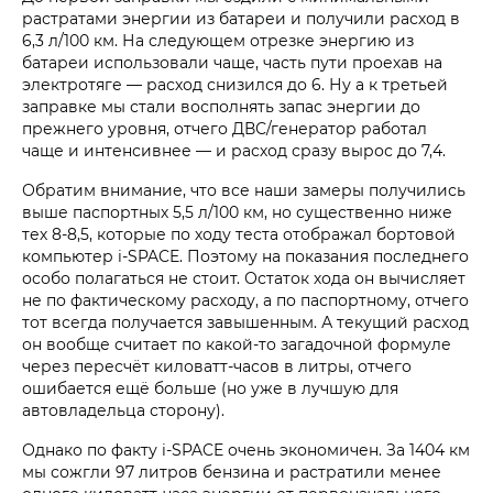
растратами энергии из батареи и получили расход в
6,3 л/100 км. На следующем отрезке энергию из
батареи использовали чаще, часть пути проехав на
электротяге — расход снизился до 6. Ну а к третьей
заправке мы стали восполнять запас энергии до
прежнего уровня, отчего ДВС/генератор работал
чаще и интенсивнее — и расход сразу вырос до 7,4.
Обратим внимание, что все наши замеры получились
выше паспортных 5,5 л/100 км, но существенно ниже
тех 8-8,5, которые по ходу теста отображал бортовой
компьютер i‑SPACE. Поэтому на показания последнего
особо полагаться не стоит. Остаток хода он вычисляет
не по фактическому расходу, а по паспортному, отчего
тот всегда получается завышенным. А текущий расход
он вообще считает по какой-то загадочной формуле
через пересчёт киловатт-часов в литры, отчего
ошибается ещё больше (но уже в лучшую для
автовладельца сторону).
Однако по факту i‑SPACE очень экономичен. За 1404 км
мы сожгли 97 литров бензина и растратили менее