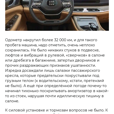
Одометр накрутил более 32 000 км, и для такого
пробега машина, надо отметить, очень неплохо
сохранилась. Не было никаких стуков в подвеске,
люфтов и вибраций в рулевой, «сверчков» в салоне
или дребезга в багажнике, затертых дворников и
прочих раздражающих признаков ушатанности.
Изредка досаждали лишь салазки пассажирского
кресла, которые предательски похрустывали под
грузным телом (к водительскому, кстати, претензий
не было). А ещё при определённой погоде почему-то
начинал тихонько поскрипывать амортизатор в какой-
то из стоек, нарушая почти идиллическую тишину в
салоне.
К силовой установке и тормозам вопросов не было. К