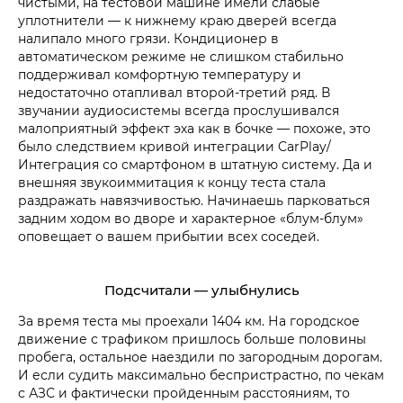
чистыми, на тестовой машине имели слабые
уплотнители — к нижнему краю дверей всегда
налипало много грязи. Кондиционер в
автоматическом режиме не слишком стабильно
поддерживал комфортную температуру и
недостаточно отапливал второй-третий ряд. В
звучании аудиосистемы всегда прослушивался
малоприятный эффект эха как в бочке — похоже, это
было следствием кривой интеграции CarPlay/
Интеграция со смартфоном в штатную систему. Да и
внешняя звукоиммитация к концу теста стала
раздражать навязчивостью. Начинаешь парковаться
задним ходом во дворе и характерное «блум-блум»
оповещает о вашем прибытии всех соседей.
Подсчитали — улыбнулись
За время теста мы проехали 1404 км. На городское
движение с трафиком пришлось больше половины
пробега, остальное наездили по загородным дорогам.
И если судить максимально беспристрастно, по чекам
с АЗС и фактически пройденным расстояниям, то