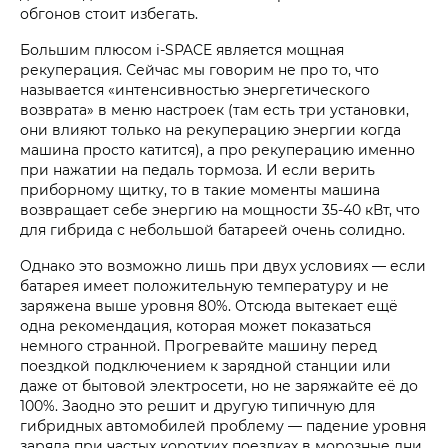
обгонов стоит избегать.
Большим плюсом i‑SPACE является мощная
рекуперация. Сейчас мы говорим не про то, что
называется «интенсивностью энергетического
возврата» в меню настроек (там есть три установки,
они влияют только на рекуперацию энергии когда
машина просто катится), а про рекуперацию именно
при нажатии на педаль тормоза. И если верить
приборному щитку, то в такие моменты машина
возвращает себе энергию на мощности 35-40 кВт, что
для гибрида с небольшой батареей очень солидно.
Однако это возможно лишь при двух условиях — если
батарея имеет положительную температуру и не
заряжена выше уровня 80%. Отсюда вытекает ещё
одна рекомендация, которая может показаться
немного странной. Прогревайте машину перед
поездкой подключением к зарядной станции или
даже от бытовой электросети, но не заряжайте её до
100%. Заодно это решит и другую типичную для
гибридных автомобилей проблему — падение уровня
заряда при частых коротких поездках в морозные дни.