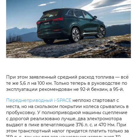
При этом заявленный средний расход топлива — всё
те же 5,6 л на 100 км. Только теперь в руководстве по
эксплуатации рекомендован не 92-й бензин, а 95-й.
Переднеприводный i‑SPACE
неплохо стартовал с
места, но на скользком покрытии колеса срывались в
пробуксовку. У полноприводной машины сцепление
с дорогой реализовано лучше, два электромотора
выдают в пике впечатляющие 376 л. с. и 470 Нм. При
этом транспортный налог придется платить только за
159 л. с., так как для его начисления используют 30-