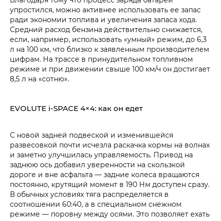
упростился, можно активнее использовать ее запас
ради экономии топлива и увеличения запаса хода.
Средний расход бензина действительно снижается,
если, например, использовать «умный» режим, до 6,3
л на 100 км, что близко к заявленным производителем
цифрам. На трассе в принудительном топливном
режиме и при движении свыше 100 км/ч он достигает
8,5 л на «сотню».
EVOLUTE i‑SPACE 4×4: как он едет
С новой задней подвеской и изменившейся
развесовкой почти исчезла раскачка кормы на волнах
и заметно улучшилась управляемость. Привод на
заднюю ось добавил уверенности на скользкой
дороге и вне асфальта — задние колеса вращаются
постоянно, крутящий момент в 190 Нм доступен сразу.
В обычных условиях тяга распределяется в
соотношении 60:40, а в специальном снежном
режиме — поровну между осями. Это позволяет ехать