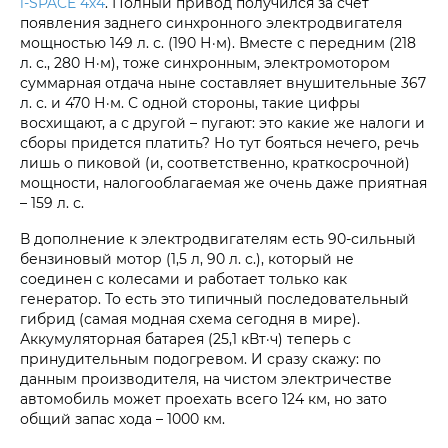
i‑SPACE 4х4
. Полный привод получился за счет
появления заднего синхронного электродвигателя
мощностью 149 л. с. (190 Н·м). Вместе с передним (218
л. с., 280 Н·м), тоже синхронным, электромотором
суммарная отдача ныне составляет внушительные 367
л. с. и 470 Н·м. С одной стороны, такие цифры
восхищают, а с другой – пугают: это какие же налоги и
сборы придется платить? Но тут бояться нечего, речь
лишь о пиковой (и, соответственно, краткосрочной)
мощности, налогооблагаемая же очень даже приятная
– 159 л. с.
В дополнение к электродвигателям есть 90-сильный
бензиновый мотор (1,5 л, 90 л. с.), который не
соединен с колесами и работает только как
генератор. То есть это типичный последовательный
гибрид (самая модная схема сегодня в мире).
Аккумуляторная батарея (25,1 кВт·ч) теперь с
принудительным подогревом. И сразу скажу: по
данным производителя, на чистом электричестве
автомобиль может проехать всего 124 км, но зато
общий запас хода – 1000 км.