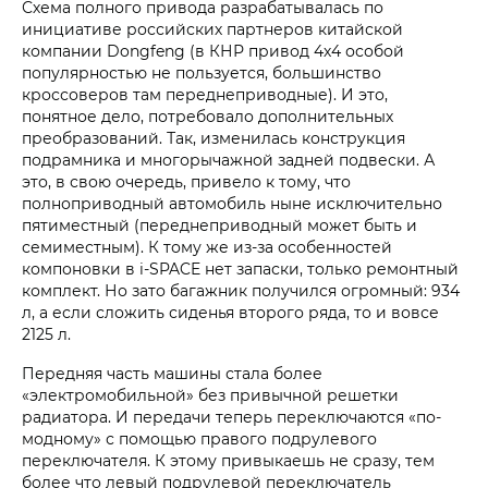
Схема полного привода разрабатывалась по
инициативе российских партнеров китайской
компании Dongfeng (в КНР привод 4х4 особой
популярностью не пользуется, большинство
кроссоверов там переднеприводные). И это,
понятное дело, потребовало дополнительных
преобразований. Так, изменилась конструкция
подрамника и многорычажной задней подвески. А
это, в свою очередь, привело к тому, что
полноприводный автомобиль ныне исключительно
пятиместный (переднеприводный может быть и
семиместным). К тому же из-за особенностей
компоновки в i‑SPACE нет запаски, только ремонтный
комплект. Но зато багажник получился огромный: 934
л, а если сложить сиденья второго ряда, то и вовсе
2125 л.
Передняя часть машины стала более
«электромобильной» без привычной решетки
радиатора. И передачи теперь переключаются «по-
модному» с помощью правого подрулевого
переключателя. К этому привыкаешь не сразу, тем
более что левый подрулевой переключатель