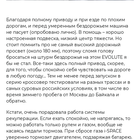
Благодаря полному приводу и при езде по плохим
дорогам, и перед умеренным бездорожьем машина
не пасует (опробовано лично). В помощь – хорошо
настроенная подвеска, низкий центр тяжести. Но
стоит помнить про не самый высокий дорожный
просвет (около 180 мм), поэтому сломя голову
бросаться на штурм бездорожья на этом EVOLUTE я
бы не стал. Все-таки здесь полный привод, скорее,
для того, чтобы спокойно себя чувствовать на дороге
в любую погоду… Тем не менее перед запуском в
серию кроссовер тестировали на разных трассах и в
самых суровых российских условиях, в том числе во
время зимнего пробега от Москвы до Байкала и
обратно.
Кстати, очень порадовала работа системы
рекуперации. Если ехать спокойно, не напрягаясь, то
можно работать только рулем и газом, вообще не
касаясь педали тормоза. При сбросе газа i‑SPACE
уверенно тормозит двигателем, подзаряжая батарею.