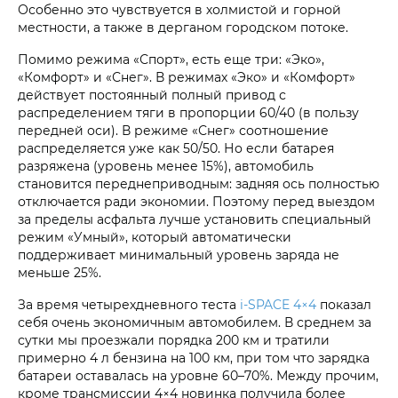
Особенно это чувствуется в холмистой и горной
местности, а также в дерганом городском потоке.
Помимо режима «Спорт», есть еще три: «Эко»,
«Комфорт» и «Снег». В режимах «Эко» и «Комфорт»
действует постоянный полный привод с
распределением тяги в пропорции 60/40 (в пользу
передней оси). В режиме «Снег» соотношение
распределяется уже как 50/50. Но если батарея
разряжена (уровень менее 15%), автомобиль
становится переднеприводным: задняя ось полностью
отключается ради экономии. Поэтому перед выездом
за пределы асфальта лучше установить специальный
режим «Умный», который автоматически
поддерживает минимальный уровень заряда не
меньше 25%.
За время четырехдневного теста
i‑SPACE 4×4
показал
себя очень экономичным автомобилем. В среднем за
сутки мы проезжали порядка 200 км и тратили
примерно 4 л бензина на 100 км, при том что зарядка
батареи оставалась на уровне 60–70%. Между прочим,
кроме трансмиссии 4×4 новинка получила более