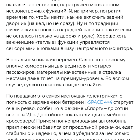
оказался, естественно, перегружен множеством
несвойственных функций. Я, например, потратил
время на то, чтобы найти, как же включить задний
дворник (нашел, но не сразу). Ну и по традиции
физических кнопок на передней панели практически
не осталось (только на дверях и руле). Хорошо хоть
важнейшие «теплые» функции управляются
сенсорными кнопками внизу центрального монитора.
В остальном никаких перемен. Салон по-прежнему
вполне комфортный для водителя и четырех
пассажиров, материалы качественные, а отделка
местами даже тянет на премиум-уровень. Во всяком
случае, гулкого пластика нигде не найти.
По повадкам это самая настоящая «электричка»: с
полностью заряженной батареей
i‑SPACE 4×4
стартует
очень резво, особенно в режиме «Спорт» – до сотни
всего за 7,1 с. Достойные показатели для семейного
кроссовера! Причем полноприводный автомобиль
практически избавился от продольной раскачки, едет
стабильно и надежно, в чем я убедился за несколько
дней, проведенных на дорогах и горных серпантинах