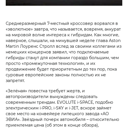
Среднеразмерный 7-местный кроссовер ворвался в
«эволютное» завтра, что называется, вовремя, аккурат
на мировой волне интереса к гибридам. Как многие,
наверное, слышали, на минувшей неделе глава Aston
Martin Лоуренс Стролл вслед за своими коллегами из
немецких концернов заявил, что подключаемые
гибриды станут для компании гораздо большим, чем
просто «промежуточная технология», и их
продвижение будет приоритетным до тех пор, пока
суровые европейские законы полностью их не
запретят.
«Зелёная» повестка требует жертв, и
автопроизводители вынуждены следовать
современным трендам. EVOLUTE i‑SPACE, подобно
электрическим i‑PRO, i‑SKY и i‑JET, вскоре займет
свое место на конвейере липецкого завода «АО
ЭВИА». Звёздный почерк автомобиля – относительно
приемлемая цена (об этом в конце обзора),