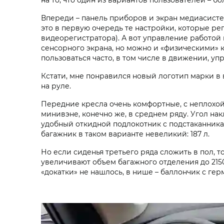
Впереди – панель приборов и экран медиасисте
это в первую очередь те настройки, которые р
видеорегистратора). А вот управление работой 
сенсорного экрана, но можно и «физическими» 
пользоваться часто, в том числе в движении, 
Кстати, мне понравился новый логотип марки в 
на руле.
Передние кресла очень комфортные, с неплохой
минивэне, конечно же, в среднем ряду. Угол на
удобный откидной подлокотник с подстаканниками
багажник в таком варианте невеликий: 187 л.
Но если сиденья третьего ряда сложить в пол, 
увеличивают объем багажного отделения до 2150
«докатки» не нашлось, в нише – баллончик с ге