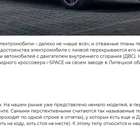
электромобили – далеко не «наше всё», и отважные планы п
 достоинства электромобиля с лихвой перекрываются его не
, и автомобилей с двигателем внутреннего сгорания (ДВС)
дного кроссовера i‑SPACE на своем заводе в Липецкой обл
ов. На нашем рынке уже представлено немало моделей, в п
те. Самыми перспективными считаются так называемые пос
оходят по одной строке в отчетах), у которых есть еще и ДВ
ь на ходу, хоть стоя на месте). К этому типу относится и н