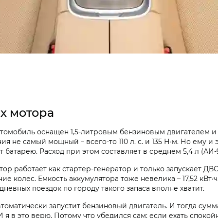
х мотора
Автомобиль оснащен 1,5-литровым бензиновым двигателем 
 не самый мощный – всего-то 110 л. с. и 135 Н∙м. Но ему и 
батарею. Расход при этом составляет в среднем 5,4 л (АИ-92
тор работает как стартер-генератор и только запускает ДВС
ение колес. Емкость аккумулятора тоже невелика – 17,52 кВ
 дневных поездок по городу такого запаса вполне хватит.
автоматически запустит бензиновый двигатель. И тогда сум
 я в это верю. Потому что убедился сам: если ехать спокой