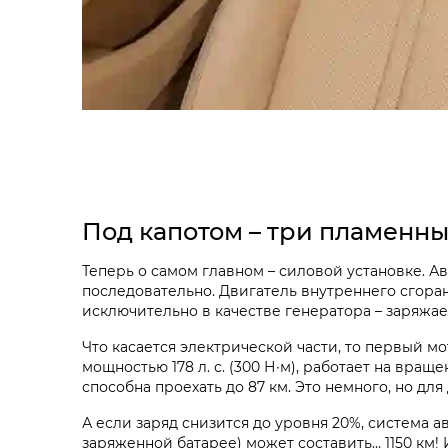
Под капотом – три пламенны
Теперь о самом главном – силовой установке. 
последовательно. Двигатель внутреннего сгорания
исключительно в качестве генератора – заряжает 
Что касается электрической части, то первый мо
мощностью 178 л. с. (300 Н∙м), работает на вращ
способна проехать до 87 км. Это немного, но для
А если заряд снизится до уровня 20%, система 
заряженной батарее) может составить… 1150 км! И