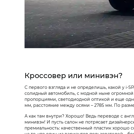
Кроссовер или минивэн?
С первого взгляда и не определишь, какой у i‑S
солидный автомобиль, с модной ныне огромной
пропорциями, светодиодной оптикой и еще одно
мм, расстояние между осями – 2785 мм. По размер
А как там внутри? Хорошо! Ведь переводе с англи
минивэн! И пусть салон не потрясает дизайнерс
премиальность: качественный пластик хорошо со
на то, что один из вариантов пользователей – бо