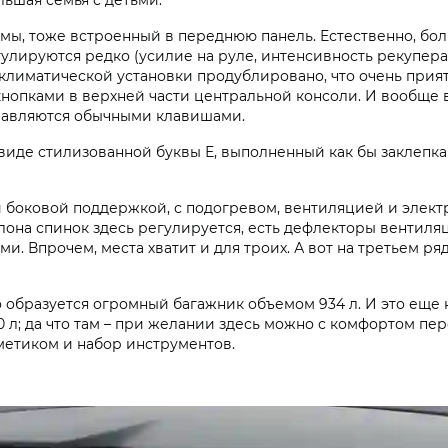
мы, тоже встроенный в переднюю панель. Естественно, бол
егулируются редко (усилие на руле, интенсивность рекупе
климатической установки продублировано, что очень прият
кнопками в верхней части центральной консоли. И вообще 
управляются обычными клавишами.
виде стилизованной буквы Е, выполненный как бы заклепка
 боковой поддержкой, с подогревом, вентиляцией и элект
клона спинок здесь регулируется, есть дефлекторы вентиляц
. Впрочем, места хватит и для троих. А вот на третьем ряд
то образуется огромный багажник объемом 934 л. И это еще
 л; да что там – при желании здесь можно с комфортом пер
рметиком и набор инструментов.