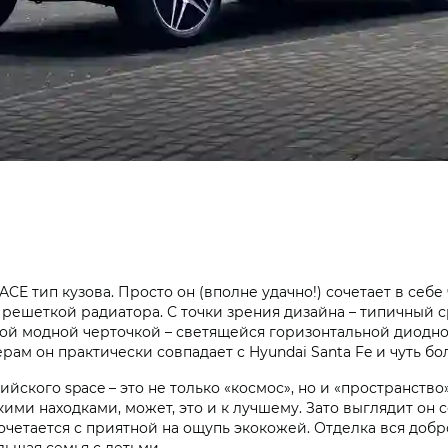
PACE тип кузова. Просто он (вполне удачно!) сочетает в се
 решеткой радиатора. С точки зрения дизайна – типичный
й модной черточкой – светящейся горизонтальной диодной
ам он практически совпадает с Hyundai Santa Fe и чуть бол
йского space – это не только «космос», но и «пространство
кими находками, может, это и к лучшему. Зато выглядит он
четается с приятной на ощупь экокожей. Отделка вся добро
льшая семья с детьми.