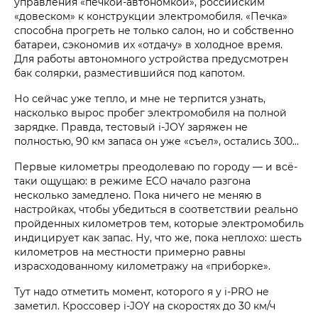
управления «печкой-автономкой», российским
«довеском» к конструкции электромобиля. «Печка»
способна прогреть не только салон, но и собственно
батареи, сэкономив их «отдачу» в холодное время.
Для работы автономного устройства предусмотрен
бак солярки, разместившийся под капотом.
Но сейчас уже тепло, и мне не терпится узнать,
насколько вырос пробег электромобиля на полной
зарядке. Правда, тестовый i‑JOY заряжен не
полностью, 90 км запаса он уже «съел», остались 300…
Первые километры преодолеваю по городу — и всё-
таки ощущаю: в режиме ЕСО начало разгона
несколько замедлено. Пока ничего не меняю в
настройках, чтобы убедиться в соответствии реально
пройденных километров тем, которые электромобиль
индицирует как запас. Ну, что же, пока неплохо: шесть
километров на местности примерно равны
израсходованному километражу на «приборке».
Тут надо отметить момент, которого я у i‑PRO не
заметил. Кроссовер i‑JOY на скоростях до 30 км/ч