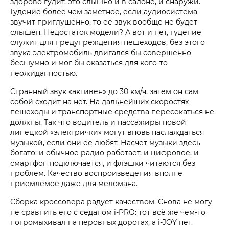
здорово гудит, это слышно и в салоне, и снаружи.
Гудение более чем заметное, если аудиосистема
звучит приглушённо, то её звук вообще не будет
слышен. Недостаток модели? А вот и нет, гудение
служит для предупреждения пешеходов, без этого
звука электромобиль двигался бы совершенно
бесшумно и мог бы оказаться для кого-то
неожиданностью.
Странный звук «активен» до 30 км/ч, затем он сам
собой сходит на нет. На дальнейших скоростях
пешеходы и транспортные средства пересекаться не
должны. Так что водитель и пассажиры новой
липецкой «электрички» могут вновь наслаждаться
музыкой, если они её любят. Насчёт музыки здесь
богато: и обычное радио работает, и цифровое, и
смартфон подключается, и флэшки читаются без
проблем. Качество воспроизведения вполне
приемлемое даже для меломана.
Сборка кроссовера радует качеством. Снова не могу
не сравнить его с седаном i‑PRO: тот всё же чем-то
погромыхивал на неровных дорогах, а i‑JOY нет.