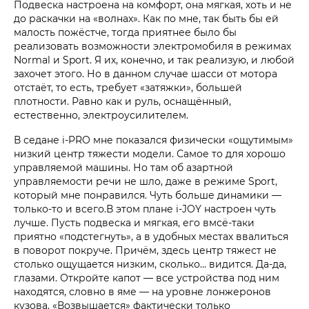
Подвеска настроена на комфорт, она мягкая, хоть и не
до раскачки на «волнах». Как по мне, так быть бы ей
малость пожёстче, тогда приятнее было бы
реализовать возможности электромобиля в режимах
Normal и Sport. Я их, конечно, и так реализую, и любой
захочет этого. Но в данном случае шасси от мотора
отстаёт, то есть, требует «затяжки», большей
плотности. Равно как и руль, оснащённый,
естественно, электроусилителем.
В седане i‑PRO мне показался физически «ощутимым»
низкий центр тяжести модели. Самое то для хорошо
управляемой машины. Но там об азартной
управляемости речи не шло, даже в режиме Sport,
который мне понравился. Чуть больше динамики —
только-то и всего.В этом плане i‑JOY настроен чуть
лучше. Пусть подвеска и мягкая, его вмсё-таки
приятно «подстегнуть», а в удобных местах ввалиться
в поворот покруче. Причём, здесь центр тяжест не
столько ощущается низким, сколько… видится. Да-да,
глазами. Откройте капот — все устройства под ним
находятся, словно в яме — на уровне лонжеронов
кузова. «Возвышается» фактически только