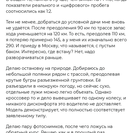
показатели реального и «цифрового» пробега
соотносились как 1:2.
Тем не менее, добраться до условной дачи мне вновь
не удаётся. После преодоления 90 км по трассе запас
хода уменьшается на 120 км. То есть, преодолев 110 км,
я потеряю примерно 145, а у меня их изначально всего
290. И приеду в Москву, что называется, с пустым
баком. Интересно, где встану? Нет, надо
разворачиваться раньше.
Делаю остановку на природе. Добираюсь до
небольшой полянки рядом с трассой, преодолевая
крутые бугры разъезженной грунтовки. Её
разъездили в «мокрую» погоду, но сейчас сухо,
отдельные лужи можно легко объехать. Однако
кроссовер то и дело вывешивает по одному колесу, и
никакого дискомфорта это водителю не доставляет.
Модель демонстрирует, что полностью соответствует
заявленному типу.
Делаю пару фотоснимков, после чего ложусь на
обратный курс. Решаю, как и в прошлый раз,