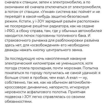
сначала к станции, затем к электромобилю, а по
окончании её сначала отключаться от электромобиля,
а потом от станции. «Умная» система вас поймёт и не
перейдёт в какой-нибудь защитно-безопасный
режим. Кстати, у i‑JOY зарядный разъём расположен
не посередине решётки радиатора, как на седане
i‑PRO, а сбоку справа, там, где у обычных автомобилей
находится лючок горловины топливного бака. И
страховочного рычажка для разблокировки разъёма
здесь нет, для «освобождения» его необходимо
дважды нажать кнопку центрального замка.
За последующую ночь накопленный накануне
электрический километраж не уменьшился, хотя
погода стояла прохладная, почти морозная. Попытка
покататься по городу получилась не самой удачной: я
больше стоял в пробках, чем ехал. А ехал — ну,
собственно, так же, как на обычном автомобиле-
кроссовере: динамично, напористо, игнорируя
неровности асфальтового полотна. Приятная
подвеска i‑JOY легко справлялась со своими
обязанностями.