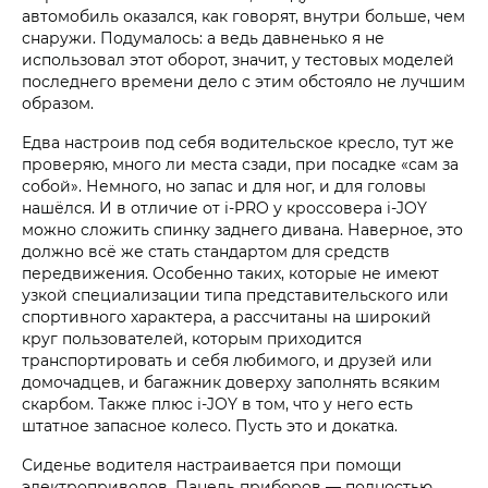
автомобиль оказался, как говорят, внутри больше, чем
снаружи. Подумалось: а ведь давненько я не
использовал этот оборот, значит, у тестовых моделей
последнего времени дело с этим обстояло не лучшим
образом.
Едва настроив под себя водительское кресло, тут же
проверяю, много ли места сзади, при посадке «сам за
собой». Немного, но запас и для ног, и для головы
нашёлся. И в отличие от i‑PRO у кроссовера i‑JOY
можно сложить спинку заднего дивана. Наверное, это
должно всё же стать стандартом для средств
передвижения. Особенно таких, которые не имеют
узкой специализации типа представительского или
спортивного характера, а рассчитаны на широкий
круг пользователей, которым приходится
транспортировать и себя любимого, и друзей или
домочадцев, и багажник доверху заполнять всяким
скарбом. Также плюс i‑JOY в том, что у него есть
штатное запасное колесо. Пусть это и докатка.
Сиденье водителя настраивается при помощи
электроприводов. Панель приборов — полностью