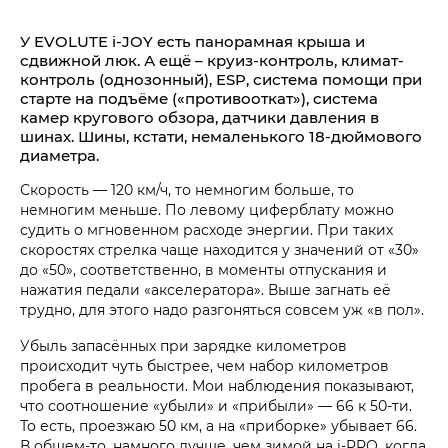
У EVOLUTE i‑JOY есть панорамная крыша и
сдвижной люк. А ещё – круиз-контроль, климат-
контроль (однозонный), ESP, система помощи при
старте на подъёме («противооткат»), система
камер кругового обзора, датчики давления в
шинах. Шины, кстати, немаленького 18-дюймового
диаметра.
Скорость — 120 км/ч, то немногим больше, то
немногим меньше. По левому циферблату можно
судить о мгновенном расходе энергии. При таких
скоростях стрелка чаще находится у значений от «30»
до «50», соответственно, в моменты отпускания и
нажатия педали «акселератора». Выше загнать её
трудно, для этого надо разгоняться совсем уж «в пол».
Убыль запасённых при зарядке километров
происходит чуть быстрее, чем набор километров
пробега в реальности. Мои наблюдения показывают,
что соотношение «убыли» и «прибыли» — 66 к 50-ти.
То есть, проезжаю 50 км, а на «приборке» убывает 66.
В общем-то, намного лучше, чем зимой на i‑PRO, когда