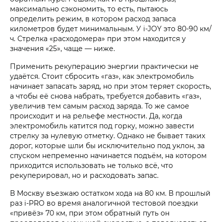
максимально сэкономить, то есть, пытаюсь
определить режим, в котором расход запаса
километров будет минимальным. У i‑JOY это 80-90 км/
ч. Стрелка «расходомера» при этом находится у
значения «25», чаще — ниже.
Применить рекуперацию энергии практически не
удаётся. Стоит сбросить «газ», как электромобиль
начинает запасать заряд, но при этом теряет скорость,
а чтобы её снова набрать, требуется добавить «газ»,
увеличив тем самым расход заряда. То же самое
происходит и на рельефе местности. Да, когда
электромобиль катится под горку, можно завести
стрелку за нулевую отметку. Однако не бывает таких
дорог, которые шли бы исключительно под уклон, за
спуском непременно начинается подъём, на котором
приходится использовать не только всё, что
рекуперировал, но и расходовать запас.
В Москву въезжаю остатком хода на 80 км. В прошлый
раз i‑PRO во время аналогичной тестовой поездки
«привёз» 70 км, при этом обратный путь он