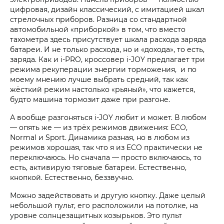
цифровая, дизайн классический, с имитацией шкал
стрелочных приборов. Разница со стандартной
автомобильной «приборкой» в том, что вместо
тахометра здесь присутствует шкала расхода заряда
батареи. И не только расхода, но и «дохода», то есть,
заряда. Как и i‑PRO, кроссовер i‑JOY предлагает три
режима рекуперации энергии торможения, и по
моему мнению лучше выбрать средний, так как
жёсткий режим настолько «рьяный», что кажется,
будто машина тормозит даже при разгоне.
А вообще разгоняться i‑JOY любит и может. В любом
— опять же — из трёх режимов движения: ECO,
Normal и Sport. Динамика разная, но в любом из
режимов хорошая, так что я из ECO практически не
переключаюсь. Но сначала — просто включаюсь, то
есть, активирую тяговые батареи. Естественно,
кнопкой. Естественно, беззвучно.
Можно задействовать и другую кнопку. Даже целый
небольшой пульт, его расположили на потолке, на
уровне солнцезащитных козырьков. Это пульт