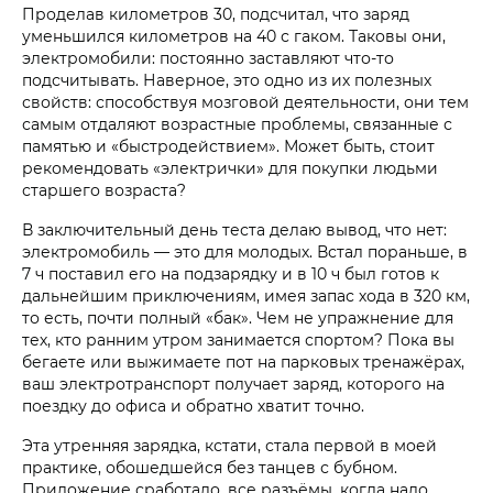
Проделав километров 30, подсчитал, что заряд
уменьшился километров на 40 с гаком. Таковы они,
электромобили: постоянно заставляют что-то
подсчитывать. Наверное, это одно из их полезных
свойств: способствуя мозговой деятельности, они тем
самым отдаляют возрастные проблемы, связанные с
памятью и «быстродействием». Может быть, стоит
рекомендовать «электрички» для покупки людьми
старшего возраста?
В заключительный день теста делаю вывод, что нет:
электромобиль — это для молодых. Встал пораньше, в
7 ч поставил его на подзарядку и в 10 ч был готов к
дальнейшим приключениям, имея запас хода в 320 км,
то есть, почти полный «бак». Чем не упражнение для
тех, кто ранним утром занимается спортом? Пока вы
бегаете или выжимаете пот на парковых тренажёрах,
ваш электротранспорт получает заряд, которого на
поездку до офиса и обратно хватит точно.
Эта утренняя зарядка, кстати, стала первой в моей
практике, обошедшейся без танцев с бубном.
Приложение сработало, все разъёмы, когда надо,