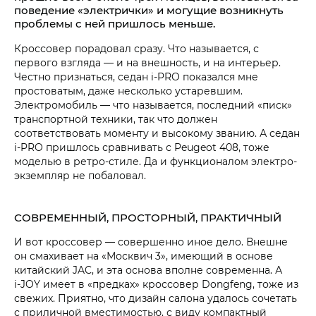
поведение «электрички» и могущие возникнуть
проблемы с ней пришлось меньше.
Кроссовер порадовал сразу. Что называется, с
первого взгляда — и на внешность, и на интерьер.
Честно признаться, седан i‑PRO показался мне
простоватым, даже несколько устаревшим.
Электромобиль — что называется, последний «писк»
транспортной техники, так что должен
соответствовать моменту и высокому званию. А седан
i‑PRO пришлось сравнивать с Peugeot 408, тоже
моделью в ретро-стиле. Да и функционалом электро-
экземпляр не побаловал.
СОВРЕМЕННЫЙ, ПРОСТОРНЫЙ, ПРАКТИЧНЫЙ
И вот кроссовер — совершенно иное дело. Внешне
он смахивает на «Москвич 3», имеющий в основе
китайский JAC, и эта основа вполне современна. А
i‑JOY имеет в «предках» кроссовер Dongfeng, тоже из
свежих. Приятно, что дизайн салона удалось сочетать
с приличной вместимостью, с виду компактный