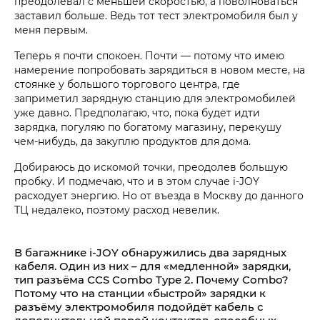
преодолевал с меньшей скоростью, а поволноваться
заставил больше. Ведь тот тест электромобиля был у
меня первым.
Теперь я почти спокоен. Почти — потому что имею
намерение попробовать зарядиться в новом месте, на
стоянке у большого торгового центра, где
заприметил зарядную станцию для электромобилей
уже давно. Предполагаю, что, пока будет идти
зарядка, погуляю по богатому магазину, перекушу
чем-нибудь, да закуплю продуктов для дома.
Добираюсь до искомой точки, преодолев большую
пробку. И подмечаю, что и в этом случае i‑JOY
расходует энергию. Но от въезда в Москву до данного
ТЦ недалеко, поэтому расход невелик.
В багажнике i‑JOY обнаружились два зарядных
кабеля. Один из них – для «медленной» зарядки,
тип разъёма CCS Combo Type 2. Почему Combo?
Потому что на станции «быстрой» зарядки к
разъёму электромобиля подойдёт кабель с