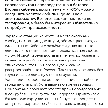
дополнительной парой контактов, способных
передавать ток непосредственно к батарее.
Вторым кабелем, прилагаемым к i‑JOY, можно
соединить электромобиль и домашнюю
электророзетку. Вот этот вариант мы пока не
тестировали, а было бы интересно. Обязательно
попробуем при возможности.
Зарядные станции на месте, и места около них
свободны. Станций две штуки, обе «медленные», 22-
киловаттные. Кабели с разъёмами у них штатные,
длинные, что позволяет припарковаться под любым
углом. И свой кабель доставать не нужно. Разъёмы у
кабеля зарядной станции и у электромобиля
одинаковые: это CCS Combo Type 2, самые
распространённые в России. Так что подключаюсь без
труда и далее действую по инструкции.
Устанавливаю мобильное приложение данной сети
зарядных станций. Устанавливаю время зарядки.
Приложение сообщает, что это время обойдётся мне
в 224 рубля — ну и пусть, это недорого. Привязываю
банковскую карту для оплаты. Запускаю процесс, и…
он тут же прерывается. Деньги, правда, возвращаются