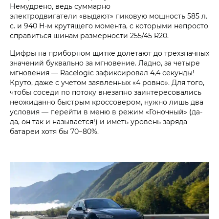
Немудрено, ведь суммарно
электродвигатели «выдают» пиковую мощность 585 л.
с. и 940 Н∙м крутящего момента, с которыми непросто
справиться шинам размерности 255/45 R20.
Цифры на приборном щитке долетают до трехзначных
значений буквально за мгновение. Ладно, за четыре
мгновения — Racelogic зафиксировал 4,4 секунды!
Круто, даже с учетом заявленных «4 ровно». Для того,
чтобы соседи по потоку внезапно заинтересовались
неожиданно быстрым кроссовером, нужно лишь два
условия — перейти в меню в режим «Гоночный» (да-
да, он так и называется!) и иметь уровень заряда
батареи хотя бы 70−80%.