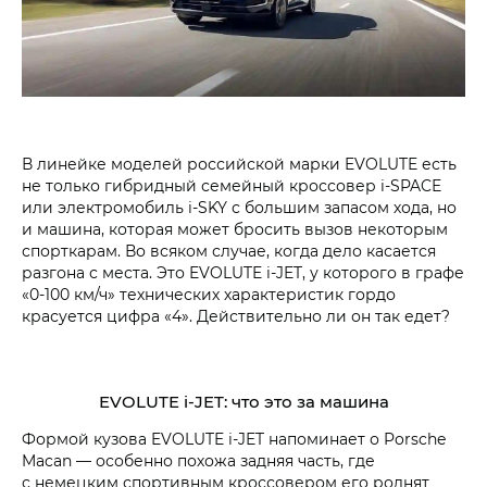
В линейке моделей российской марки EVOLUTE есть
не только гибридный семейный кроссовер i‑SPACE
или электромобиль i‑SKY с большим запасом хода, но
и машина, которая может бросить вызов некоторым
спорткарам. Во всяком случае, когда дело касается
разгона с места. Это EVOLUTE i‑JET, у которого в графе
«0-100 км/ч» технических характеристик гордо
красуется цифра «4». Действительно ли он так едет?
EVOLUTE i‑JET: что это за машина
Формой кузова EVOLUTE i‑JET напоминает о Porsche
Macan — особенно похожа задняя часть, где
с немецким спортивным кроссовером его роднят