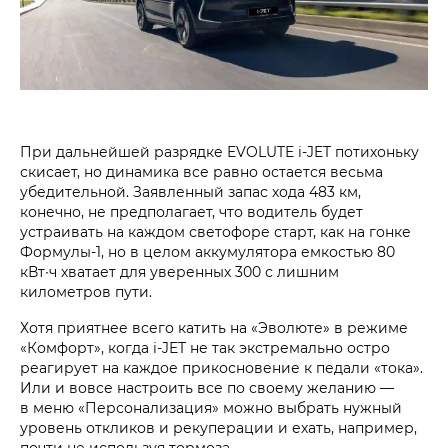
При дальнейшей разрядке EVOLUTE i‑JET потихоньку
скисает, но динамика все равно остается весьма
убедительной. Заявленный запас хода 483 км,
конечно, не предполагает, что водитель будет
устраивать на каждом светофоре старт, как на гонке
Формулы-1, но в целом аккумулятора емкостью 80
кВт∙ч хватает для уверенных 300 с лишним
километров пути.
Хотя приятнее всего катить на «Эволюте» в режиме
«Комфорт», когда i‑JET не так экстремально остро
реагирует на каждое прикосновение к педали «тока».
Или и вовсе настроить все по своему желанию —
в меню «Персонализация» можно выбрать нужный
уровень откликов и рекуперации и ехать, например,
почти не используя тормоза.