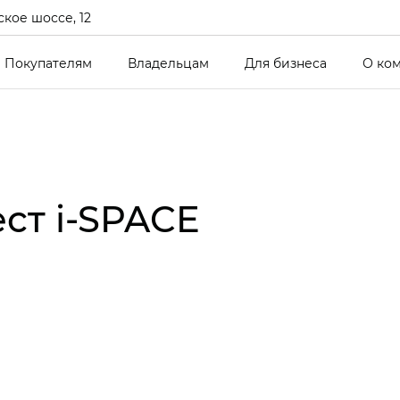
кое шоссе, 12
Покупателям
Владельцам
Для бизнеса
О ко
ст i‑SPACE