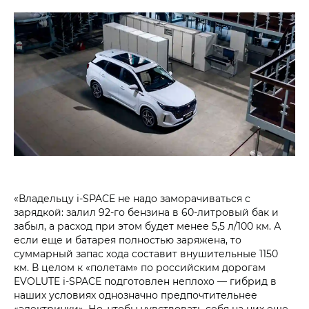
«Владельцу i‑SPACE не надо заморачиваться с
зарядкой: залил 92‑го бензина в 60‑литровый бак и
забыл, а расход при этом будет менее 5,5 л/100 км. А
если еще и батарея полностью заряжена, то
суммарный запас хода составит внушительные 1150
км. В целом к «полетам» по российским дорогам
EVOLUTE i‑SPACE подготовлен неплохо — гибрид в
наших условиях однозначно предпочтительнее
«электрички». Но, чтобы чувствовать себя на них еще