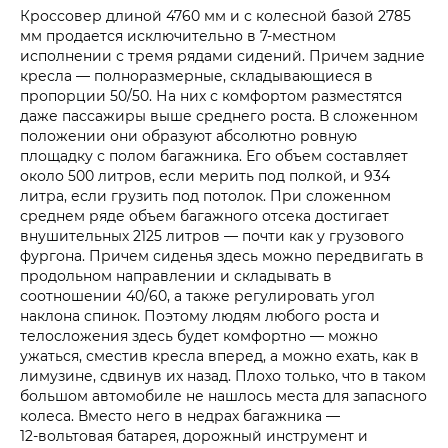
Кроссовер длиной 4760 мм и с колесной базой 2785
мм продается исключительно в 7‑местном
исполнении с тремя рядами сидений. Причем задние
кресла — полноразмерные, складывающиеся в
пропорции 50/50. На них с комфортом разместятся
даже пассажиры выше среднего роста. В сложенном
положении они образуют абсолютно ровную
площадку с полом багажника. Его объем составляет
около 500 литров, если мерить под полкой, и 934
литра, если грузить под потолок. При сложенном
среднем ряде объем багажного отсека достигает
внушительных 2125 литров — почти как у грузового
фургона. Причем сиденья здесь можно передвигать в
продольном направлении и складывать в
соотношении 40/60, а также регулировать угол
наклона спинок. Поэтому людям любого роста и
телосложения здесь будет комфортно — можно
ужаться, сместив кресла вперед, а можно ехать, как в
лимузине, сдвинув их назад. Плохо только, что в таком
большом автомобиле не нашлось места для запасного
колеса. Вместо него в недрах багажника —
12‑вольтовая батарея, дорожный инструмент и