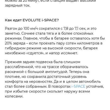
можно за 20 минут, если станция выдает высокий
зарядный ток.
Как едет EVOLUTE i‑SPACE?
Разгон до 100 км/ч сократился с 7,8 до 7,1 сек, и это
заметно. Сочнее стала тяга и в более спокойных
режимах. Главное, чтобы в батарее оставалось хотя бы
20% заряда – если проехать пару сотен километров в
гибридном режиме на высокой скорости, батарея
неизбежно «сдуется», и напор иссякнет.
Прежняя задняя подвеска была слишком
расслабленной, что на трассе оборачивалось
раскачкой с большой амплитудой. Теперь она
плотнее, но сохранила достаточный уровень
комфорта на неровностях. Да и в целом автомобиль
стал более собранным. В поворотах
i‑SPACE
устойчив,
при избытке скорости скользит наружу всеми
колесами.