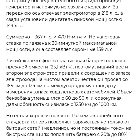
который у последовательного гибрида приводит
генератор и напрямую не связан с колесами. За
переднюю ось отвечает электромотор в 218 л. с., а
сзади установили двигатель пиковой мощностью
149 л. с.
Суммарно – 367 л. с. и 470 Н·м тяги.
Но налоговая
ставка привязана к 30‑минутной максимальной
мощности, а она составляет скромные
159 л. с.
Литий-железо-фосфатная тяговая батарея осталась
прежней емкости (25,1 кВт·ч), поэтому лишний вес и
второй электромотор привели к сокращению запаса
электрохода.На чистом электричестве он просел со
165 км до 124 км по международному стандарту
измерения запаса хода легковых автомобилей. Объем
бензобака уменьшился с 60 до 50 л, и совокупная
дальнобойность снизилась с 1250 км до 1000 км.
Но есть и хорошая новость. Разъем европейского
стандарта теперь позволяет заряжаться не только от
бытовых сетей (медленно), но и постоянным током на
быстрых станциях: пополнить батарею с 20% до 80%