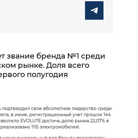
т звание бренда №1 среди
ском рынке. Доля всего
ервого полугодия
ь подтвердил свое абсолютное лидерство среди
лета, в июне, регистрационный учет прошли 144
озволило EVOLUTE достичь долю рынка 22,07% в
реализовано 1115 электромобилей.
й момент модельный ряд бренда представлен