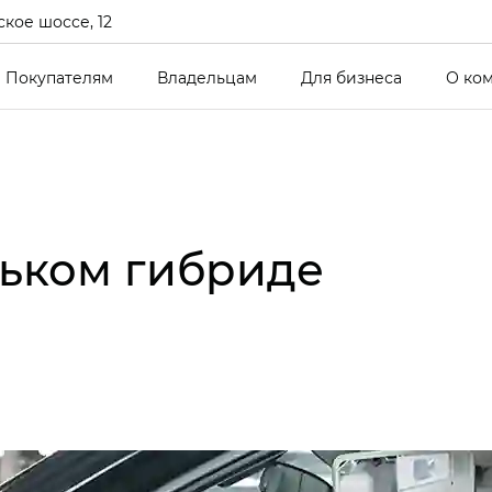
кое шоссе, 12
Покупателям
Владельцам
Для бизнеса
О ко
ньком гибриде