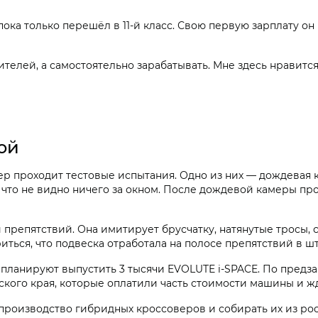
ка только перешёл в 11-й класс. Свою первую зарплату он 
телей, а самостоятельно зарабатывать. Мне здесь нравится, 
ой
р проходит тестовые испытания. Одно из них — дождевая к
, что не видно ничего за окном. После дождевой камеры п
 препятствий. Она имитирует брусчатку, натянутые тросы,
иться, что подвеска отработала на полосе препятствий в 
 планируют выпустить 3 тысячи EVOLUTE i‑SPACE. По предз
ского края, которые оплатили часть стоимости машины и ж
 производство гибридных кроссоверов и собирать их из ро