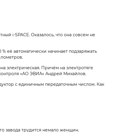
ный i‑SPACE. Оказалось, что она совсем не
0 % её автоматически начинает подзаряжать
илометров.
она электрическая. Причём на электротяге
 контроля «АО ЭВИА» Андрей Михайлов.
едуктор с единичным передаточным числом. Как
го завода трудится немало женщин.