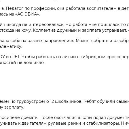
. Педагог по профессии, она работала воспитателем в детс
ась на «АО ЭВИА».
й никогда не интересовалась. Но работа мне пришлась по 
 отсюда не хочу. Коллектив дружный и зарплата устраивает
овала себя на разных направлениях. Может собрать и разобр
елематику.
Y и i‑JET. Чтобы работать на линии с гибридным кроссове
жностей не возникло.
еменно трудоустроено 12 школьников. Ребят обучили самы
у зарплату.
елосипеде доехать. После окончания школы подал документ
учивать к двигателям рулевые рейки и стабилизаторы. Нич