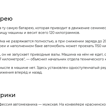
арею
 ту самую батарею, которая приводит в движение семимест
нищу машины и весит всего 120 килограммов.
йка не разряжается полностью, а при снижении заряда до 2
реи и наполненном баке автомобиль может проехать 1150 к
 он не запускает приводные валы. Машина на нём не едет, 
 километров", — объяснил начальник отдела технического
мысле в машине нет. Здесь установлен одноступенчатый р
ижения вперёд и назад.
трики
офессия автомеханика — мужская. На конвейере краснинско