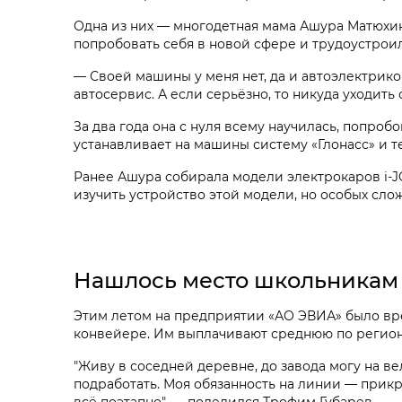
Одна из них — многодетная мама Ашура Матюхина
попробовать себя в новой сфере и трудоустроил
— Своей машины у меня нет, да и автоэлектрико
автосервис. А если серьёзно, то никуда уходить
За два года она с нуля всему научилась, попроб
устанавливает на машины систему «Глонасс» и т
Ранее Ашура собирала модели электрокаров i‑JO
изучить устройство этой модели, но особых сло
Нашлось место школьникам
Этим летом на предприятии «АО ЭВИА» было вр
конвейере. Им выплачивают среднюю по регион
"Живу в соседней деревне, до завода могу на в
подработать. Моя обязанность на линии — прикр
всё поэтапно", — поделился Трофим Губарев.