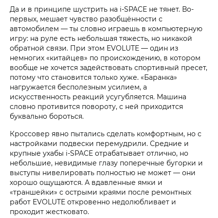
Да и в принципе шустрить на i‑SPACE не тянет. Во-
первых, мешает чувство разобщённости с
автомобилем — ты словно играешь в компьютерную
игру: на руле есть небольшая тяжесть, но никакой
обратной связи. При этом EVOLUTE — один из
немногих «китайцев» по происхождению, в котором
вообще не хочется задействовать спортивный пресет,
потому что становится только хуже. «Баранка»
нагружается бесполезным усилием, а
искусственность реакций усугубляется. Машина
словно противится повороту, с ней приходится
буквально бороться.
Кроссовер явно пытались сделать комфортным, но с
настройками подвески перемудрили. Средние и
крупные ухабы i‑SPACE отрабатывает отлично, но
небольшие, невидимые глазу поперечные бугорки и
выступы нивелировать полностью не может — они
хорошо ощущаются. А вдавленные ямки и
«траншейки» с острыми краями после ремонтных
работ EVOLUTE откровенно недолюбливает и
проходит жестковато.