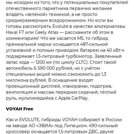
мы исходим из того, что у потенциальных покупателей
отечественного паркетника первично желание
владеть «зелёной» техникой, а не просто
среднеразмерным вседорожником. Но если вы
готовы рассмотреть Evolute в качестве альтернативы
Haval F7 или Geely Atlas — расскажите об этом в
комментариях! Что же касается M5, то гибрид
премиальной марки оснащается 487-сильной
установкой и полным приводом: батарею на 40 кВт⋅ч
подзаряжает 1,5-литровый турбомотор. Заявленный
запас хода — 1200 км (по циклу CLTC). Стоит такой
автомобиль 6 590 000 рублей, но с учётом
специальных акций можно сэкономить до 1,3
миллиона рублей. В оснащение входят
проекционный дисплей, «панорама», подогрев,
вентиляция и массаж передних сидений, тёплый
руль, мультимедийка с Apple CarPlay.
VOYAH Free
Как и EVOLUTE, гибриды VOYAH собирают в России
на заводе АО «ЭВИА» под Липецком. 490-сильный
кроссовер оснащается 1,5-литровым ДВС, двумя