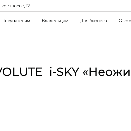
кое шоссе, 12
Покупателям
Владельцам
Для бизнеса
О ко
VOLUTE i‑SKY «Неож