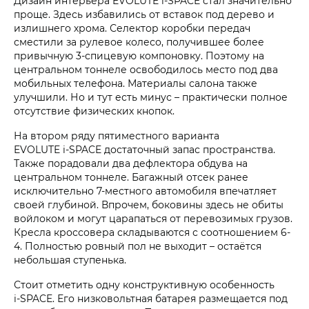
Дизайн интерьера EVOLUTE i‑SPACE стал значительно
проще. Здесь избавились от вставок под дерево и
излишнего хрома. Селектор коробки передач
сместили за рулевое колесо, получившее более
привычную 3-спицевую компоновку. Поэтому на
центральном тоннеле освободилось место под два
мобильных телефона. Материалы салона также
улучшили. Но и тут есть минус – практически полное
отсутствие физических кнопок.
На втором ряду пятиместного варианта
EVOLUTE i‑SPACE достаточный запас пространства.
Также порадовали два дефлектора обдува на
центральном тоннеле. Багажный отсек ранее
исключительно 7-местного автомобиля впечатляет
своей глубиной. Впрочем, боковины здесь не обиты
войлоком и могут царапаться от перевозимых грузов.
Кресла кроссовера складываются с соотношением 6-
4. Полностью ровный пол не выходит – остаётся
небольшая ступенька.
Стоит отметить одну конструктивную особенность
i‑SPACE. Его низковольтная батарея размещается под