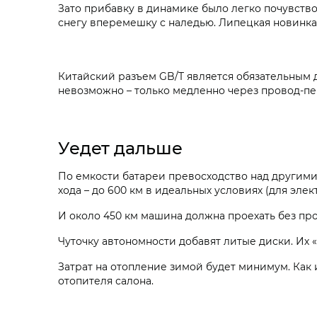
Зато прибавку в динамике было легко почувств
снегу вперемешку с наледью. Липецкая новинка 
Китайский разъем GB/T является обязательным 
невозможно – только медленно через провод-пер
Уедет дальше
По емкости батареи превосходство над другими Э
хода – до 600 км в идеальных условиях (для эл
И около 450 км машина должна проехать без пр
Чуточку автономности добавят литые диски. Их
Затрат на отопление зимой будет минимум. Как 
отопителя салона.