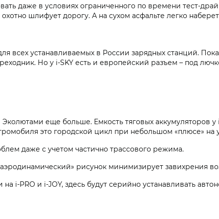
овать даже в условиях ограниченного по времени тест-драй
охотно шлифует дорогу. А на сухом асфальте легко наберет 
для всех устанавливаемых в России зарядных станций. Пок
еходник. Но у i‑SKY есть и европейский разъем – под лючк
колютами еще больше. Емкость тяговых аккумуляторов у i‑S
ектромобиля это городской цикл при небольшом «плюсе» на 
облем даже с учетом частично трассового режима.
 «аэродинамический» рисунок минимизирует завихрения во
и на i‑PRO и i‑JOY, здесь будут серийно устанавливать ав