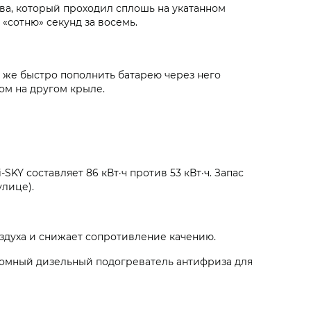
ва, который проходил сплошь на укатанном
«сотню» секунд за восемь.
а же быстро пополнить батарею через него
ом на другом крыле.
KY составляет 86 кВт·ч против 53 кВт·ч. Запас
улице).
здуха и снижает сопротивление качению.
тономный дизельный подогреватель антифриза для