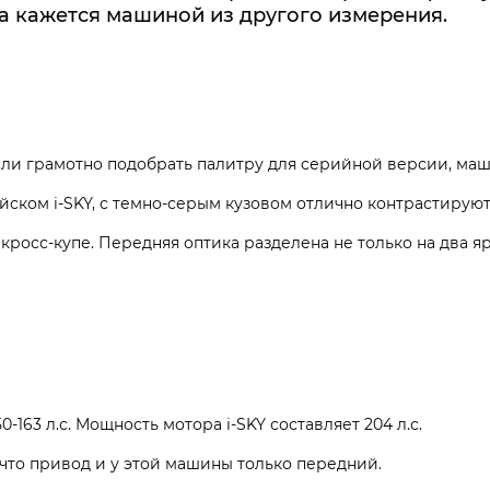
ка кажется машиной из другого измерения.
сли грамотно подобрать палитру для серийной версии, маш
йском i‑SKY, с темно-серым кузовом отлично контрастиру
росс-купе. Передняя оптика разделена не только на два яр
-163 л.с. Мощность мотора i‑SKY составляет 204 л.с.
 что привод и у этой машины только передний.