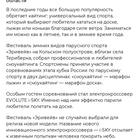
области
В последние годы все большую популярность
обретает кайтинг: универсальный вид спорта,
который выбирают любители кататься на доске,
лыжах или коньках благодаря силе ветра. Заниматься
им можно как в летнее, так и в зимнее время года.
Фестиваль зимних видов парусного спорта
«Эривейв» на Кольском полуострове, вблизи села
Териберка, собрал профессионалов и любителей
сноукайтинга. Спортсмены приняли участие в
соревнованиях этапа кубка России по парусному
спорту в двух дисциплинах: «сноукайтинг — марафон
лыжи» и «сноукайтинг — марафон доска».
Особым гостем соревнований стал электрокроссовер
EVOLUTE i‑SKY. Именно над ним эффектно парили
любители полетать на доске.
Фестиваль «Эривейв» не случайно выбрали для
релиза новой модели. Название нового
инновационного электрокроссовера — i‑SKY отсылает
к извечным попыткам человека покорить небо.