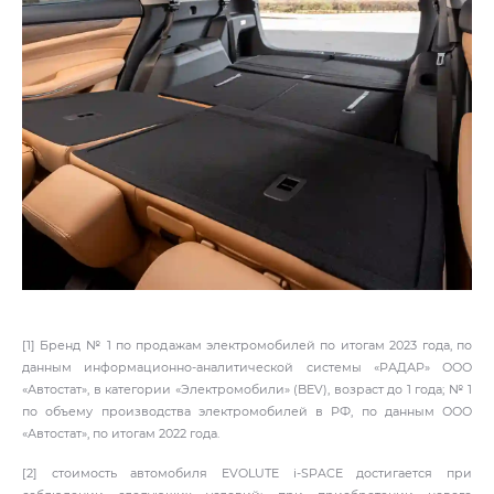
[1] Бренд № 1 по продажам электромобилей по итогам 2023 года, по
данным информационно-аналитической системы «РАДАР» ООО
«Автостат», в категории «Электромобили» (BEV), возраст до 1 года; № 1
по объему производства электромобилей в РФ, по данным ООО
«Автостат», по итогам 2022 года.
[2] стоимость автомобиля EVOLUTE i‑SPACE достигается при