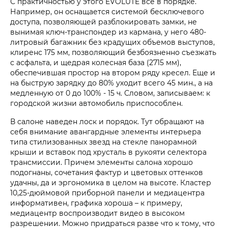
С практичностью у этого EVOLUTE все в порядке.
Например, он оснащается системой бесключевого
доступа, позволяющей разблокировать замки, не
вынимая ключ-транспондер из кармана, у него 480-
литровый багажник без крадущих объемов выступов,
клиренс 175 мм, позволяющий безбоязненно съезжать
с асфальта, и щедрая колесная база (2715 мм),
обеспечившая простор на втором ряду кресел. Еще и
на быструю зарядку до 80% уходит всего 45 мин., а на
медленную от 0 до 100% - 15 ч. Словом, записываем: к
городской жизни автомобиль приспособлен.
В салоне наведен лоск и порядок. Тут обращают на
себя внимание авангардные элементы интерьера
типа стилизованных звезд на стекле панорамной
крыши и вставок под хрусталь в рукояти селектора
трансмиссии. Причем элементы салона хорошо
подогнаны, сочетания фактур и цветовых оттенков
удачны, да и эргономика в целом на высоте. Кластер
10,25-дюймовой приборной панели и медиацентра
информативен, графика хороша – к примеру,
медиацентр воспроизводит видео в высоком
разрешении. Можно придраться разве что к тому, что