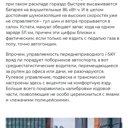
при таком раскладе гораздо быстрее высаживается
батарея на внушительные 86 кВт·ч. И в целом
достойная шумоизоляция на высоких скоростях уже
не справляется – гул шин и ветра прорывается в
салон. Кстати, мануал обещает запас хода на одном
заряде 511 км, причем эти цифры близки к
фактическим, если только не ездить с педалью газа в
полу, точно автогонщик.
Впрочем, управляемость переднеприводного i‑SKY
вряд ли порадует поборников автоспорта, а вот
среднестатистические водители, перемещающиеся
за рулем до офиса или дачи, не разочаруются.
Рулевое управление, подвеска и трансмиссия
настроены здесь с акцентом на комфортную езду.
Больше всего понравились калибровки ходовой
части, позволяющие не особо церемониться с ямами
и «лежачими полицейскими».