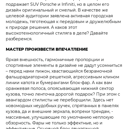
подражает SUV Porsche и Infiniti, но в целом его
дизайн оригинальный и смелый. В качестве же
целевой аудитории заявлена активная городская
молодежь, тяготеющая к передовым и дружелюбным
к природе решения. А каков этот
высокотехнологичный стиляга в деле? Давайте
разберемся.
МАСТЕР ПРОИЗВЕСТИ ВПЕЧАТЛЕНИЕ
Яркая внешность, гармоничные пропорции и
спортивные элементы в дизайне не дадут усомниться
– перед нами пижон, хвастающийся безрамочной
фальшрадиаторной решеткой, агрессивным клином
линии капота и бумерангами блок-фар. А как вам
оранжевая полоса, опоясывающая нижний сектор
кузова, точно ленточка дорогой подарок? При этом с
авангардом стилисты не переборщили. Здесь нет
новомодных неудобных ручек, спрятанных в панелях
кузова, да и внешние зеркала, вопреки трендам, -
массивные, улучшающие по умолчанию неплохую
обзорность. Фары не только эффектные, но и
эффективные. Основной блок двухэтажной