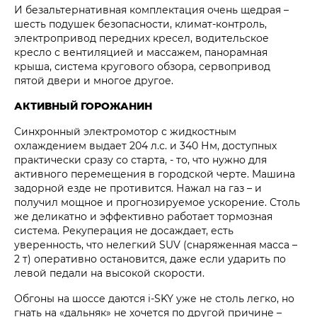
И безальтернативная комплектация очень щедрая –
шесть подушек безопасности, климат-контроль,
электропривод передних кресел, водительское
кресло с вентиляцией и массажем, панорамная
крыша, система кругового обзора, сервопривод
пятой двери и многое другое.
АКТИВНЫЙ ГОРОЖАНИН
Синхронный электромотор с жидкостным
охлаждением выдает 204 л.с. и 340 Нм, доступных
практически сразу со старта, - то, что нужно для
активного перемещения в городской черте. Машина
задорной езде не противится. Нажал на газ – и
получил мощное и прогнозируемое ускорение. Столь
же деликатно и эффективно работает тормозная
система. Рекуперация не досаждает, есть
уверенность, что нелегкий SUV (снаряженная масса –
2 т) оперативно остановится, даже если ударить по
левой педали на высокой скорости.
Обгоны на шоссе даются i‑SKY уже не столь легко, но
гнать на «дальняк» не хочется по другой причине –