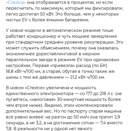
«Спейса»
она отображается в процентах, но если
пересчитать, то максимум, который мы фиксировали,
легко достигал 50 кВт. Это больше, чем у некоторых
чистых EV с более ёмкими батареями.
У новой модели в автоматическом режиме тише
работает кондиционер и чуть мощнее замедление
при стандартном среднем уровене рекуперации. Это
может служить объяснением, почему она оказалась
экономичнее дорестайлинговой в мерном
параллельном заезде в режиме EV при одинаковых
настройках. Первая «привезла» расход (по БК)
18,8 кВт·ч/100 км, а старая, обутая в точно такие же
шины с тем же давлением — 21,2 кВт·ч/100 км.
В новом «Спейсе» увеличена и мощность
единственного электромотора — со 177 до 218 л.с. (не
пугайтесь, «налоговая» 30-минутная мощность более
чем втрое ниже). Видимо, этим компенсировали
дополнительный вес. Но по паспорту старая машина
всё равно живее: на разгон до 50 км/ч она тратит 2,9
секунды, а не 3,2, а на достижение сотни — 7,4 вместо
7,8. В реальности ни у одной нет явного