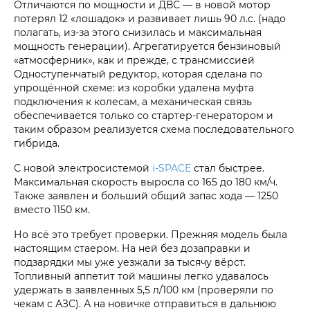
Отличаются по мощности и ДВС — в новой мотор
потерял 12 «лошадок» и развивает лишь 90 л.с. (надо
полагать, из-за этого снизилась и максимальная
мощность генерации). Агрегатируется бензиновый
«атмосферник», как и прежде, с трансмиссией
Одноступенчатый редуктор, которая сделана по
упрощённой схеме: из коробки удалена муфта
подключения к колесам, а механическая связь
обеспечивается только со стартер-генератором и
таким образом реализуется схема последовательного
гибрида.
С новой электросистемой
i‑SPACE
стал быстрее.
Максимальная скорость выросла со 165 до 180 км/ч.
Также заявлен и больший общий запас хода — 1250
вместо 1150 км.
Но всё это требует проверки. Прежняя модель была
настоящим стаером. На ней без дозаправки и
подзарядки мы уже уезжали за тысячу вёрст.
Топливный аппетит той машины легко удавалось
удержать в заявленных 5,5 л/100 км (проверяли по
чекам с АЗС). А на новичке отправиться в дальнюю