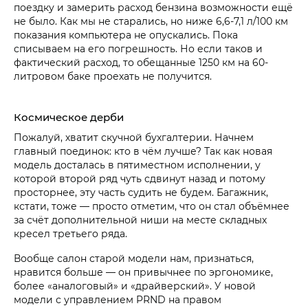
поездку и замерить расход бензина возможности ещё
не было. Как мы не старались, но ниже 6,6-7,1 л/100 км
показания компьютера не опускались. Пока
списываем на его погрешность. Но если таков и
фактический расход, то обещанные 1250 км на 60-
литровом баке проехать не получится.
Космическое дерби
Пожалуй, хватит скучной бухгалтерии. Начнем
главный поединок: кто в чём лучше? Так как новая
модель досталась в пятиместном исполнении, у
которой второй ряд чуть сдвинут назад и потому
просторнее, эту часть судить не будем. Багажник,
кстати, тоже — просто отметим, что он стал объёмнее
за счёт дополнительной ниши на месте складных
кресел третьего ряда.
Вообще салон старой модели нам, признаться,
нравится больше — он привычнее по эргономике,
более «аналоговый» и «драйверский». У новой
модели с управлением PRND на правом