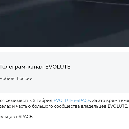
Телеграм-канал EVOLUTE
омобиля России
лся семиместный гибрид
EVOLUTE i‑SPACE
. За это время в
делах и частью большого сообщества владельцев EVOLUTE.
ельцев i‑SPACE.