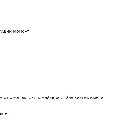
екущий момент
им с помощью рандомайзера и объявим их имена
кте.