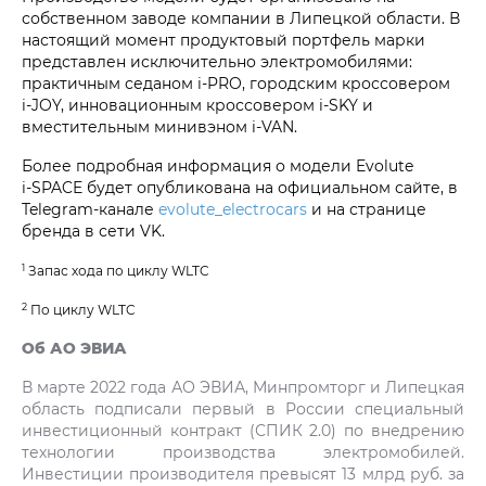
собственном заводе компании в Липецкой области. В
настоящий момент продуктовый портфель марки
представлен исключительно электромобилями:
практичным седаном i‑PRO, городским кроссовером
i‑JOY, инновационным кроссовером i‑SKY и
вместительным минивэном i‑VAN.
Более подробная информация о модели Evolute
i‑SPACE будет опубликована на официальном сайте, в
Telegram-канале
evolute_electrocars
и на странице
бренда в сети VK.
1
Запас хода по циклу WLTC
2
По циклу WLTC
Об АО ЭВИА
В марте 2022 года АО ЭВИА, Минпромторг и Липецкая
область подписали первый в России специальный
инвестиционный контракт (СПИК 2.0) по внедрению
технологии производства электромобилей.
Инвестиции производителя превысят 13 млрд руб. за