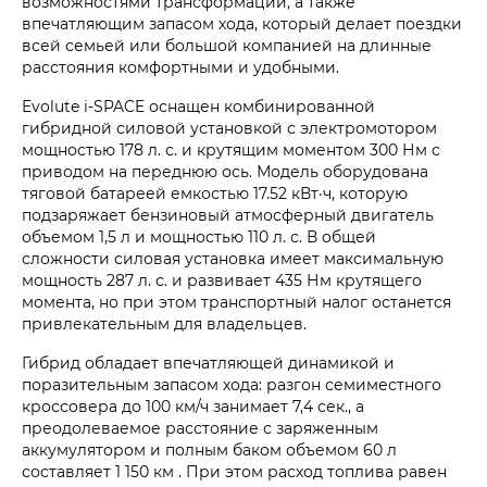
возможностями трансформации, а также
впечатляющим запасом хода, который делает поездки
всей семьей или большой компанией на длинные
расстояния комфортными и удобными.
Evolute i‑SPACE оснащен комбинированной
гибридной силовой установкой с электромотором
мощностью 178 л. с. и крутящим моментом 300 Нм с
приводом на переднюю ось. Модель оборудована
тяговой батареей емкостью 17.52 кВт·ч, которую
подзаряжает бензиновый атмосферный двигатель
объемом 1,5 л и мощностью 110 л. с. В общей
сложности силовая установка имеет максимальную
мощность 287 л. с. и развивает 435 Нм крутящего
момента, но при этом транспортный налог останется
привлекательным для владельцев.
Гибрид обладает впечатляющей динамикой и
поразительным запасом хода: разгон семиместного
кроссовера до 100 км/ч занимает 7,4 сек., а
преодолеваемое расстояние с заряженным
аккумулятором и полным баком объемом 60 л
составляет 1 150 км . При этом расход топлива равен