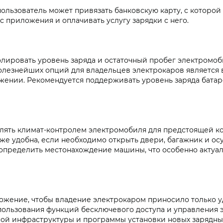
льзователь может привязать банковскую карту, с которой
с приложения и оплачивать услугу зарядки с него.
ировать уровень заряда и остаточный пробег электромоби
полезнейших опций для владельцев электрокаров является
ении. Рекомендуется поддерживать уровень заряда батаре
ять климат-контролем электромобиля для предстоящей ко
же удобна, если необходимо открыть двери, багажник и ос
пределить местонахождение машины, что особенно актуаль
жение, чтобы владение электрокаром приносило только 
спользования функций бесключевого доступа и управления 
ой инфраструктуры и программы установки новых зарядны