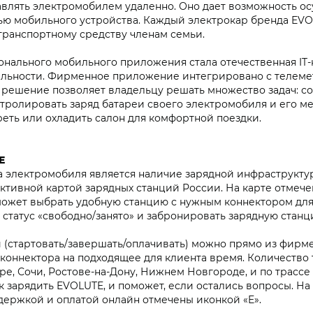
влять электромобилем удаленно. Оно дает возможность ос
ью мобильного устройства. Каждый электрокар бренда EV
 транспортному средству членам семьи.
ального мобильного приложения стала отечественная IT-ко
льности. Фирменное приложение интегрировано с телеме
решение позволяет владельцу решать множество задач: со
онтролировать заряд батареи своего электромобиля и его 
еть или охладить салон для комфортной поездки.
E
а электромобиля является наличие зарядной инфраструкт
активной картой зарядных станций России. На карте отме
может выбрать удобную станцию с нужным коннектором для 
статус «свободно/занято» и забронировать зарядную станц
й (стартовать/завершать/оплачивать) можно прямо из фир
оннектора на подходящее для клиента время. Количество т
ре, Сочи, Ростове-на-Дону, Нижнем Новгороде, и по трасс
 зарядить EVOLUTE, и поможет, если остались вопросы. На
ержкой и оплатой онлайн отмечены иконкой «E».