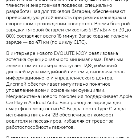
тяжести и энергоемкая подвеска, специально
разработанная для тяжелой батареи, обеспечивают
превосходную устойчивость при резких маневрах и
скоростном прохождении поворотов. Время быстрой
зарядки тяговой батареи емкостью 51,87 кВт·ч от 30 до
80% составляет всего 18 минут. Запас хода на полном
заряде — до 471 км (по циклу CLTC).
В интерьере нового EVOLUTE i‑JOY реализована
эстетика функционального минимализма. Главным
элементом интерьера выступает 12,8-дюймовый
дисплей мультимедийной системы, выполняя роль
информационного и управленческого центра.
Дисплей обеспечивает интуитивно понятное
управление всеми основными функциями.
Медиасистема нового поколения поддерживает Apple
CarPlay и Android Auto. Беспроводная зарядка для
смартфона мощностью 50 Вт, два порта Type-C и два
источника питания 12В обеспечивают комфорт
водителя и пассажиров, избавляя от тревог за
работоспособность гаджетов.