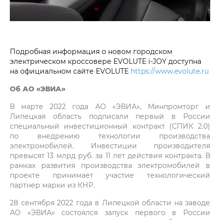
Подробная информация о новом городском
электрическом кроссовере EVOLUTE i‑JOY доступна
на официальном сайте EVOLUTE
https://www.evolute.ru
Об АО «ЭВИА»
В марте 2022 года АО «ЭВИА», Минпромторг и
Липецкая область подписали первый в России
специальный инвестиционный контракт (СПИК 2.0)
по внедрению технологии производства
электромобилей. Инвестиции производителя
превысят 13 млрд руб. за 11 лет действия контракта. В
рамках развития производства электромобилей в
проекте принимает участие технологический
партнер марки из КНР.
28 сентября 2022 года в Липецкой области на заводе
АО «ЭВИА» состоялся запуск первого в России