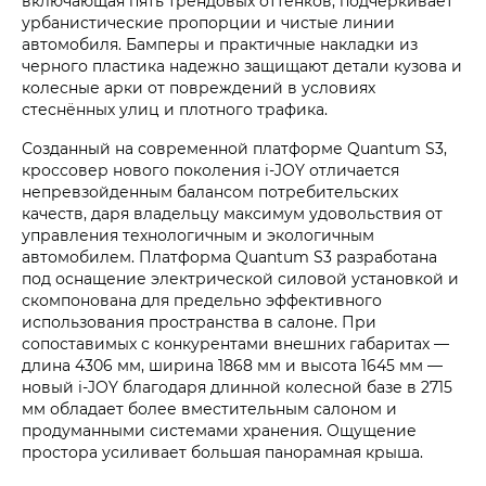
включающая пять трендовых оттенков, подчеркивает
урбанистические пропорции и чистые линии
автомобиля. Бамперы и практичные накладки из
черного пластика надежно защищают детали кузова и
колесные арки от повреждений в условиях
стеснённых улиц и плотного трафика.
Созданный на современной платформе Quantum S3,
кроссовер нового поколения i‑JOY отличается
непревзойденным балансом потребительских
качеств, даря владельцу максимум удовольствия от
управления технологичным и экологичным
автомобилем. Платформа Quantum S3 разработана
под оснащение электрической силовой установкой и
скомпонована для предельно эффективного
использования пространства в салоне. При
сопоставимых с конкурентами внешних габаритах —
длина 4306 мм, ширина 1868 мм и высота 1645 мм —
новый i‑JOY благодаря длинной колесной базе в 2715
мм обладает более вместительным салоном и
продуманными системами хранения. Ощущение
простора усиливает большая панорамная крыша.