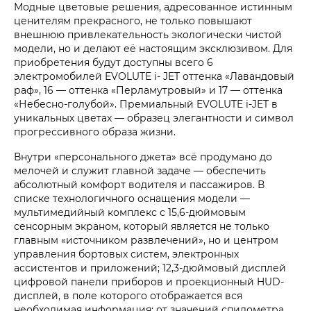
Модные цветовые решения, адресованное истинным
ценителям прекрасного, не только повышают
внешнюю привлекательность экологически чистой
модели, но и делают её настоящим эксклюзивом. Для
приобретения будут доступны всего 6
электромобилей EVOLUTE i- JET оттенка «Лавандовый
раф», 16 — оттенка «Перламутровый» и 17 — оттенка
«Небесно-голубой». Премиальный EVOLUTE i‑JET в
уникальных цветах — образец элегантности и символ
прогрессивного образа жизни.
Внутри «персонального джета» всё продумано до
мелочей и служит главной задаче — обеспечить
абсолютный комфорт водителя и пассажиров. В
списке технологичного оснащения модели —
мультимедийный комплекс с 15,6-дюймовым
сенсорным экраном, который является не только
главным «источником развлечений», но и центром
управления бортовых систем, электронных
ассистентов и приложений; 12,3-дюймовый дисплей
цифровой панели приборов и проекционный HUD-
дисплей, в поле которого отображается вся
необходимая информация: от значений спидометра