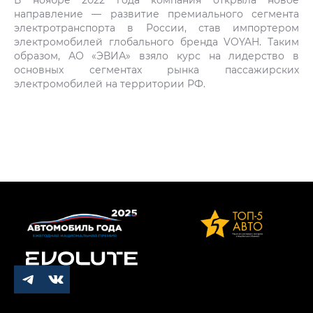
направление — развитие премиального сегмента
электротранспорта в России, став импортером
электромобилей глобального бренда VOYAH. Таким
образом, АО «ЭВИА» взяло курс на лидерство в
основных сегментах рынка пассажирских
электромобилей на территории РФ.