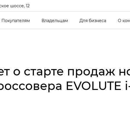
кое шоссе, 12
Покупателям
Владельцам
Для бизнеса
О ко
т о старте продаж н
россовера EVOLUTE i