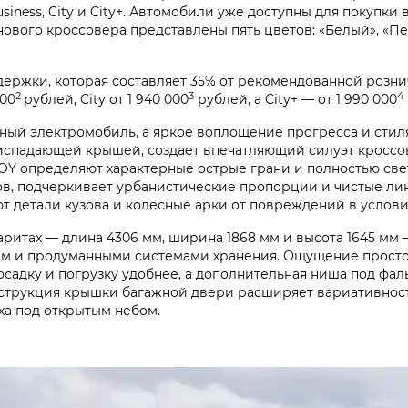
siness, City и City+. Автомобили уже доступны для покупки
ового кроссовера представлены пять цветов: «Белый», «П
ержки, которая составляет 35% от рекомендованной рознич
2
3
4
000
рублей, City от 1 940 000
рублей, а City+ — от 1 990 000
ный электромобиль, а яркое воплощение прогресса и стиля
ниспадающей крышей, создает впечатляющий силуэт кросс
OY определяют характерные острые грани и полностью све
ов, подчеркивает урбанистические пропорции и чистые ли
т детали кузова и колесные арки от повреждений в услови
ритах — длина 4306 мм, ширина 1868 мм и высота 1645 мм 
ном и продуманными системами хранения. Ощущение прост
осадку и погрузку удобнее, а дополнительная ниша под ф
онструкция крышки багажной двери расширяет вариативнос
ыха под открытым небом.