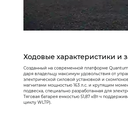
Ходовые характеристики и 
Созданный на современной платформе Quantum S
даря владельцу максимум удовольствия от упр
электрической силовой установкой и скомпонов
магнитами мощностью 163 л.с. и крутящим момент
подвеска, специально разработанная для элект
Тяговая батарея емкостью 51,87 кВт·ч поддержива
циклу WLTP).