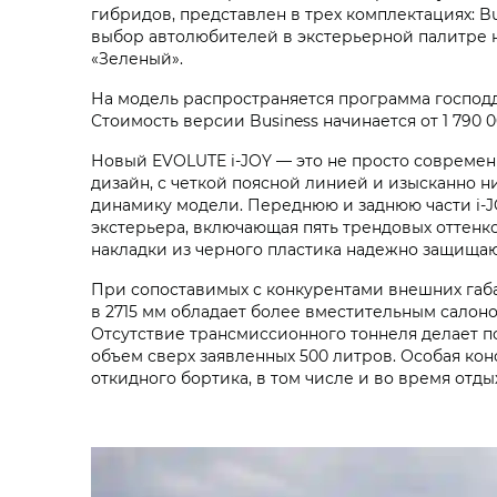
гибридов, представлен в трех комплектациях: Bu
выбор автолюбителей в экстерьерной палитре н
«Зеленый».
На модель распространяется программа господд
Стоимость версии Business начинается от 1 790 
Новый EVOLUTE i‑JOY — это не просто современ
дизайн, с четкой поясной линией и изысканно 
динамику модели. Переднюю и заднюю части i‑J
экстерьера, включающая пять трендовых оттенк
накладки из черного пластика надежно защищаю
При сопоставимых с конкурентами внешних габа
в 2715 мм обладает более вместительным сало
Отсутствие трансмиссионного тоннеля делает п
объем сверх заявленных 500 литров. Особая к
откидного бортика, в том числе и во время отд