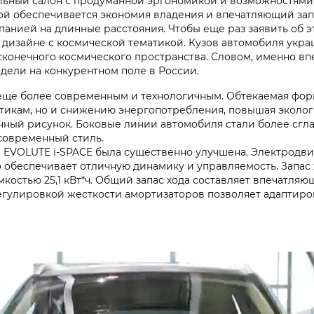
льный салон с продуманной эргономикой и возможностями
ой обеспечивается экономия владения и впечатляющий зап
анией на длинные расстояния. Чтобы еще раз заявить об 
 дизайне с космической тематикой. Кузов автомобиля укра
онечного космического пространства. Словом, именно вп
дели на конкурентном поле в России.
еще более современным и технологичным. Обтекаемая форм
тикам, но и снижению энергопотребления, повышая эколог
ный рисунок. Боковые линии автомобиля стали более сгл
современный стиль.
 EVOLUTE i‑SPACE была существенно улучшена. Электродвиг
 обеспечивает отличную динамику и управляемость. Запас 
костью 25,1 кВт*ч. Общий запас хода составляет впечатляю
регулировкой жесткости амортизаторов позволяет адаптир