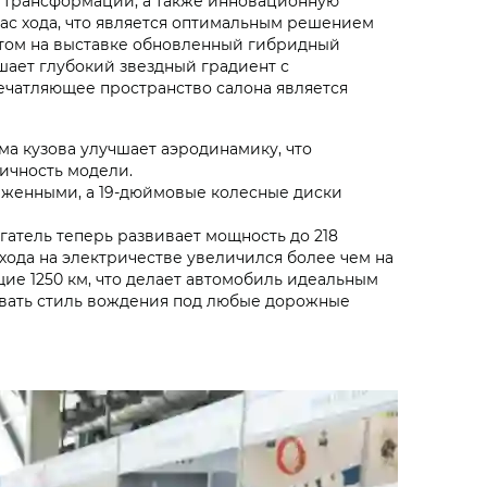
 трансформации, а также инновационную
ас хода, что является оптимальным решением
этом на выставке обновленный гибридный
шает глубокий звездный градиент с
ечатляющее пространство салона является
а кузова улучшает аэродинамику, что
ичность модели.
аженными, а 19-дюймовые колесные диски
атель теперь развивает мощность до 218
хода на электричестве увеличился более чем на
щие 1250 км, что делает автомобиль идеальным
овать стиль вождения под любые дорожные