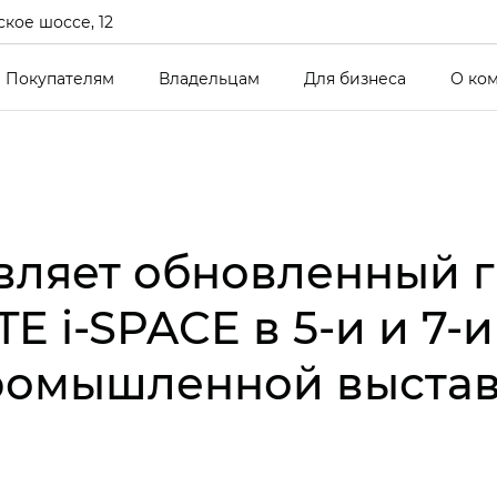
кое шоссе, 12
Покупателям
Владельцам
Для бизнеса
О ко
вляет обновленный 
E i‑SPACE в 5‑и и 7‑
промышленной выст