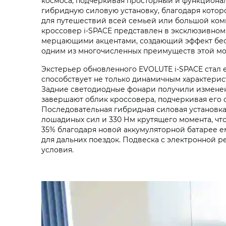
космоса, подчеркивая просторный и функциона
гибридную силовую установку, благодаря котор
для путешествий всей семьей или большой комп
кроссовер i‑SPACE представлен в эксклюзивном
мерцающими акцентами, создающий эффект беск
одним из многочисленных преимуществ этой мо
Экстерьер обновленного EVOLUTE i‑SPACE стал 
способствует не только динамичным характерис
Задние светодиодные фонари получили изменен
завершают облик кроссовера, подчеркивая его 
Последовательная гибридная силовая установка
лошадиных сил и 330 Нм крутящего момента, что
35% благодаря новой аккумуляторной батарее ем
для дальних поездок. Подвеска с электронной 
условия.