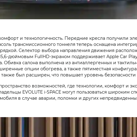
 комфорт и технологичность. Передние кресла получили э
соль трансмиссионного тоннеля теперь оснащена интегри
рядкой. Селектор выбора направления движения расположе
5,6-дюймовым FullHD-экраном поддерживает Apple Car Play 
та. Обивка салона выполнена из антиаллергенных и тактил
сширенные опции обогрева, а также пятиместная конфигур
также был расширен, что повышает уровень безопасности 
 пространство возможностей, где технологии, комфорт и э
ладельцы EVOLUTE i‑SPACE могут пользоваться широким сп
томобиля в случае аварии, поломки и других непредвиденны