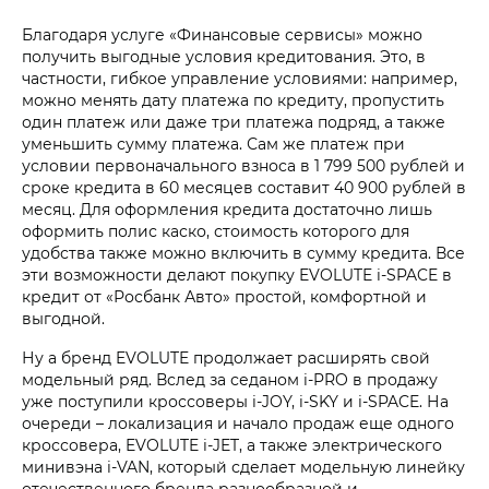
Благодаря услуге «Финансовые сервисы» можно
получить выгодные условия кредитования. Это, в
частности, гибкое управление условиями: например,
можно менять дату платежа по кредиту, пропустить
один платеж или даже три платежа подряд, а также
уменьшить сумму платежа. Сам же платеж при
условии первоначального взноса в 1 799 500 рублей и
сроке кредита в 60 месяцев составит 40 900 рублей в
месяц. Для оформления кредита достаточно лишь
оформить полис каско, стоимость которого для
удобства также можно включить в сумму кредита. Все
эти возможности делают покупку EVOLUTE i‑SPACE в
кредит от «Росбанк Авто» простой, комфортной и
выгодной.
Ну а бренд EVOLUTE продолжает расширять свой
модельный ряд. Вслед за седаном i‑PRO в продажу
уже поступили кроссоверы i‑JOY, i‑SKY и i‑SPACE. На
очереди – локализация и начало продаж еще одного
кроссовера, EVOLUTE i‑JET, а также электрического
минивэна i‑VAN, который сделает модельную линейку
отечественного бренда разнообразной и