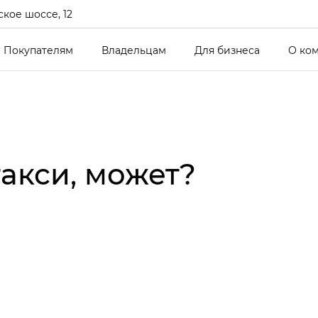
кое шоссе, 12
Покупателям
Владельцам
Для бизнеса
О ко
такси, может?