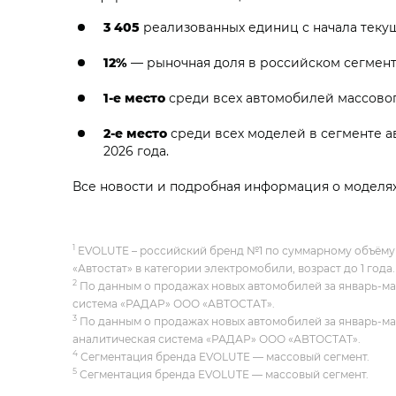
3 405
реализованных единиц с начала текущ
12%
— рыночная доля в российском сегмент
1-е место
среди всех автомобилей массовог
2-е место
среди всех моделей в сегменте а
2026 года.
Все новости и подробная информация о моделя
1
EVOLUTE – российский бренд №1 по суммарному объёму 
«Автостат» в категории электромобили, возраст до 1 года.
2
По данным о продажах новых автомобилей за январь-май 
система «РАДАР» ООО «АВТОСТАТ».
3
По данным о продажах новых автомобилей за январь-май 
аналитическая система «РАДАР» ООО «АВТОСТАТ».
4
Сегментация бренда EVOLUTE — массовый сегмент.
5
Сегментация бренда EVOLUTE — массовый сегмент.