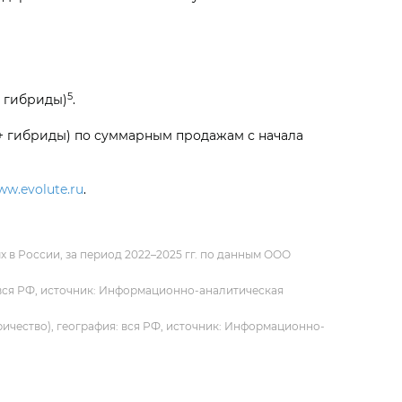
5
+ гибриды)
.
+ гибриды) по суммарным продажам с начала
ww.evolute.ru
.
в России, за период 2022–2025 гг. по данным ООО
: вся РФ, источник: Информационно-аналитическая
ричество), география: вся РФ, источник: Информационно-