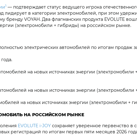
1
ии
— подтверждает статус ведущего игрока отечественног
нд лидирует в категории электромобилей, при этом удержи
ому бренду VOYAH. Два флагманских продукта EVOLUTE вош
нергии (электромобили + гибриды) на российском рынке.
полностью электрических автомобилей по итогам продаж за
года.
втомобилей на новых источниках энергии (электромобили 
томобилей на новых источниках энергии (электромобили + 
мобилей на новых источниках энергии (электромобили + ги
РОМОБИЛЬ НА РОССИЙСКОМ РЫНКЕ
коления
EVOLUTE i‑JOY
сохраняет уверенное первенство в 
овых регистраций по итогам первых пяти месяцев 2026 год