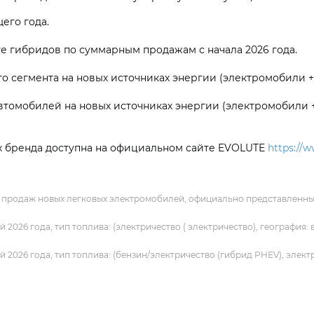
его года.
е гибридов по суммарным продажам с начала 2026 года.
о сегмента на новых источниках энергии (электромобили 
втомобилей на новых источниках энергии (электромобили 
х бренда доступна на официальном сайте EVOLUTE
https://w
продаж новых легковых электромобилей, официально представленных 
2026 года, тип топлива: (электричество ( электричество), география
2026 года, тип топлива: (бензин/электричество (гибрид PHEV), элект