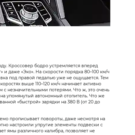
оду. Кроссовер бодро устремляется вперед
 и даже «Эко». На скорости порядка 80–100 км/ч
ывка под правой педалью уже не ощущается. Тем
скоростях выше 110–120 км/ч начинает активно
м с незначительными потерями. Что ж, это очень
 на упомянутый автономный отопитель. Что же
ванной «быстрой» зарядки на 380 В (от 20 до
азуемо прописывает повороты, даже несмотря на
отно настроили упругие элементы подвески с
ет ямы различного калибра, позволяет не