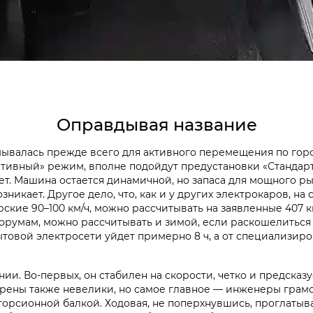
Оправдывая название
ывалась прежде всего для активного перемещения по гор
ртивный» режим, вполне подойдут предустановки «Стандарт»
ает. Машина остается динамичной, но запаса для мощного р
никает. Другое дело, что, как и у других электрокаров, на 
ские 90–100 км/ч, можно рассчитывать на заявленные 407 к
форумам, можно рассчитывать и зимой, если раскошелиться
ытовой электросети уйдет примерно 8 ч, а от специализиро
ении. Во-первых, он стабилен на скорости, четко и предск
. Крены также невелики, но самое главное — инженеры грам
орсионной балкой. Ходовая, не поперхнувшись, проглатыва