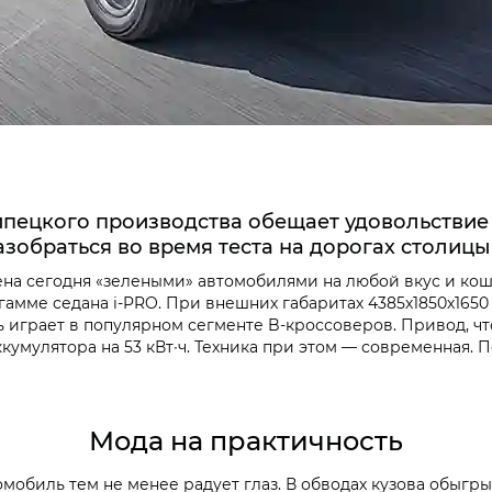
пецкого производства обещает удовольствие о
азобраться во время теста на дорогах столиц
а сегодня «зелеными» автомобилями на любой вкус и коше
гамме седана i‑PRO. При внешних габаритах 4385х1850х1650
 есть играет в популярном сегменте B-кроссоверов. Привод, 
 аккумулятора на 53 кВт∙ч. Техника при этом — современная
Мода на практичность
омобиль тем не менее радует глаз. В обводах кузова обыгр