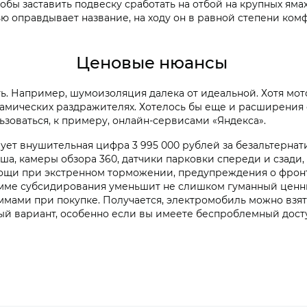
бы заставить подвеску сработать на отбой на крупных ямах
тью оправдывает название, на ходу он в равной степени ко
Ценовые нюансы
ь. Например, шумоизоляция далека от идеальной. Хотя мот
намических раздражителях. Хотелось бы еще и расширения 
зоваться, к примеру, онлайн-сервисами «Яндекса».
рует внушительная цифра 3 995 000 рублей за безальтерн
а, камеры обзора 360, датчики парковки спереди и сзади,
мощи при экстренном торможении, предупреждения о фрон
мме субсидирования уменьшит не слишком гуманный ценник
мами при покупке. Получается, электромобиль можно взят
ный вариант, особенно если вы имеете беспроблемный досту