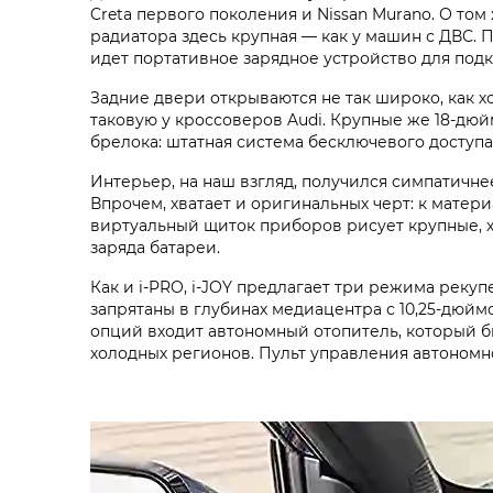
Creta первого поколения и Nissan Murano. О том
радиатора здесь крупная — как у машин с ДВС. 
идет портативное зарядное устройство для подк
Задние двери открываются не так широко, как х
таковую у кроссоверов Audi. Крупные же 18‑дюй
брелока: штатная система бесключевого доступ
Интерьер, на наш взгляд, получился симпатичне
Впрочем, хватает и оригинальных черт: к матер
виртуальный щиток приборов рисует крупные, 
заряда батареи.
Как и i‑PRO, i‑JOY предлагает три режима рек
запрятаны в глубинах медиацентра с 10,25‑дюйм
опций входит автономный отопитель, который б
холодных регионов. Пульт управления автоном