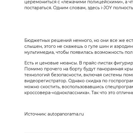
церемониться с «лежачими полицейскими», а что
постараться. Одним словам, здесь i‑JOY полнос
Бюджетных решений немного, но они все же ест
слышен, этого не скажешь о гуле шин и аэроди
мультимедиа, чтобы появилась возможность поль
Есть и ценовые нюансы. В прайс-листах фигури
Помимо прочего на борту будут панорамная крыш
технологий безопасности, включая системы по
видеорегистратор. Однако скидка по госпрогра
можно скостить, воспользовавшись спецпрограм
кроссовера-«одноклассника». Так что это отлич
Источник: autopanorama.ru