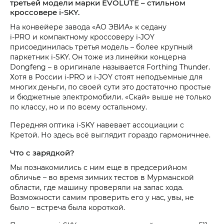
третьей модели марки EVOLUTE – стильном
кроссовере i‑SKY.
На конвейере завода «АО ЭВИА» к седану
i‑PRO и компактному кроссоверу i‑JOY
присоединилась третья модель – более крупный
паркетник i‑SKY. Он тоже из линейки концерна
Dongfeng – в оригинале называется Forthing Thunder.
Хотя в России i‑PRO и i‑JOY стоят неподъемные для
многих деньги, по своей сути это достаточно простые
и бюджетные электромобили. «Скай» выше не только
по классу, но и по всему остальному.
Передняя оптика i‑SKY навевает ассоциации с
Кретой. Но здесь всё выглядит гораздо гармоничнее.
Что с зарядкой?
Мы познакомились с ним еще в предсерийном
обличье – во время зимних тестов в Мурманской
области, где машину проверяли на запас хода.
Возможности самим проверить его у нас, увы, не
было – встреча была короткой.