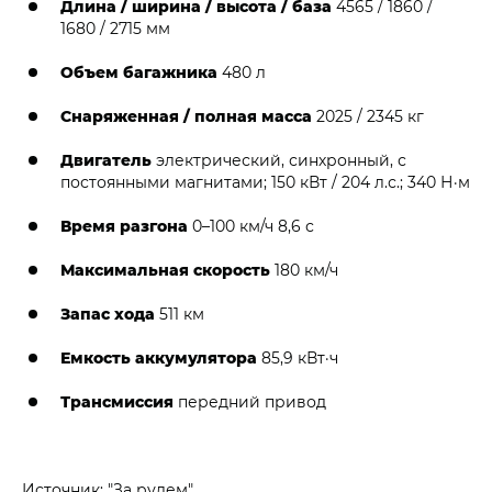
Длина / ширина / высота / база
4565 / 1860 /
1680 / 2715 мм
Объем багажника
480 л
Снаряженная / полная масса
2025 / 2345 кг
Двигатель
электрический, синхронный, с
постоянными магнитами; 150 кВт / 204 л.с.; 340 Н·м
Время разгона
0–100 км/ч 8,6 с
Максимальная скорость
180 км/ч
Запас хода
511 км
Емкость аккумулятора
85,9 кВт·ч
Трансмиссия
передний привод
Источник: "За рулем"