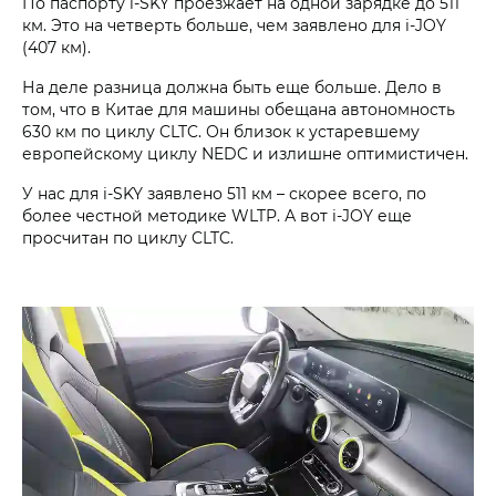
По паспорту i‑SKY проезжает на одной зарядке до 511
км. Это на четверть больше, чем заявлено для i‑JOY
(407 км).
На деле разница должна быть еще больше. Дело в
том, что в Китае для машины обещана автономность
630 км по циклу CLTC. Он близок к устаревшему
европейскому циклу NEDC и излишне оптимистичен.
У нас для i‑SKY заявлено 511 км – скорее всего, по
более честной методике WLTP. А вот i‑JOY еще
просчитан по циклу CLTC.