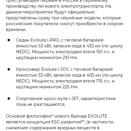
приступающий первым в России к серийному
производству легкового электротранспорта. На
данном мероприятии будут официально
представлены сразу три серийные модели, которые
российские покупатели смогут приобрести в скором
времени.
Седан Evolute i‑PRO, с тяговой батареей
ёмкостью 53 кВт, запасом хода в 433 км (по циклу
NEDC). Мощность электродвигателя 150 л.с. и
крутящим моментом 210 Нм.
Кроссовер Evolute i‑JOY, с тяговой батареей
ёмкостью 53 кВт, запасом хода в 405 км (по циклу
NEDC). Мощность электродвигателя 176 л.с. и
крутящим моментом 225 Нм.
Спортивное кросс-купе i‑JET, характеристики
пока не разглашаются.
Основой философии* нового бренда EVOLUTE
является концепция ESG развития**, (в частности,
снижение содержания вредных веществ в