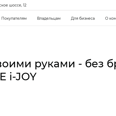
кое шоссе, 12
Покупателям
Владельцам
Для бизнеса
О ко
оими руками - без бр
 i‑JOY