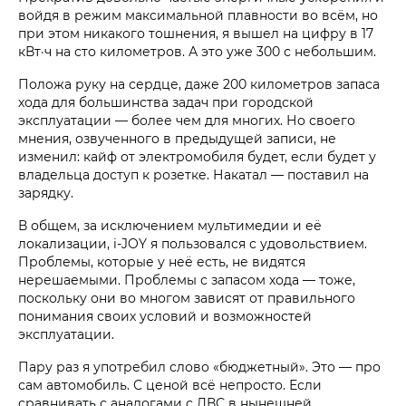
войдя в режим максимальной плавности во всём, но
при этом никакого тошнения, я вышел на цифру в 17
кВт·ч на сто километров. А это уже 300 с небольшим.
Положа руку на сердце, даже 200 километров запаса
хода для большинства задач при городской
эксплуатации — более чем для многих. Но своего
мнения, озвученного в предыдущей записи, не
изменил: кайф от электромобиля будет, если будет у
владельца доступ к розетке. Накатал — поставил на
зарядку.
В общем, за исключением мультимедии и её
локализации, i‑JOY я пользовался с удовольствием.
Проблемы, которые у неё есть, не видятся
нерешаемыми. Проблемы с запасом хода — тоже,
поскольку они во многом зависят от правильного
понимания своих условий и возможностей
эксплуатации.
Пару раз я употребил слово «бюджетный». Это — про
сам автомобиль. С ценой всё непросто. Если
сравнивать с аналогами с ДВС в нынешней