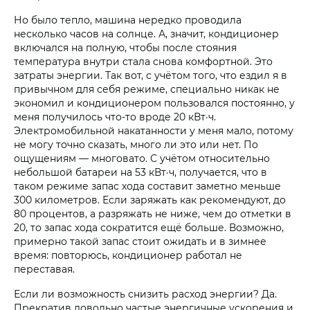
Но было тепло, машина нередко проводила
несколько часов на солнце. А, значит, кондиционер
включался на полную, чтобы после стояния
температура внутри стала снова комфортной. Это
затраты энергии. Так вот, с учётом того, что ездил я в
привычном для себя режиме, специально никак не
экономил и кондиционером пользовался постоянно, у
меня получилось что-то вроде 20 кВт·ч.
Электромобильной накатанности у меня мало, потому
не могу точно сказать, много ли это или нет. По
ощущениям — многовато. С учётом относительно
небольшой батареи на 53 кВт·ч, получается, что в
таком режиме запас хода составит заметно меньше
300 километров. Если заряжать как рекомендуют, до
80 процентов, а разряжать не ниже, чем до отметки в
20, то запас хода сократится ещё больше. Возможно,
примерно такой запас стоит ожидать и в зимнее
время: повторюсь, кондиционер работал не
переставая.
Если ли возможность снизить расход энергии? Да.
Прекратив довольно частые энергичные ускорения и