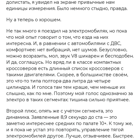
долистать, я увидел на экране привычные нам
единицы измерения. Было немного стыдно, правда.
Ну а теперь о хорошем.
Не так много я поездил на электромобилях, но пока
что мой опыт говорит о том, что езда на них
интересна. И, в равнении с автомобилями с ДВС,
комфортнее: нет вибраций, нет шумов. Безусловно,
можно возразить, мол, звук V8 шикарен и бесподобен.
И да, соглашусь. Но вряд ли в классе компактных
кроссоверов есть длинный список кроссоверов с
такими двигателями. Скорее, в большинстве своём,
это что-то типа полтора-два литра да четыре
цилиндра. И голоса там тем краше, чем меньше их
слышно, как по мне. Поэтому мой голос однозначно за
электро в таких сегментах: тишина сильно приятнее.
Второй плюс, опять же с учётом сегмента, это
динамика. Заявленные 8,9 секундо до ста — это
заметно интереснее средних по палате 10+. К тому же,
и я пока не устал это повторять, управление тягой
электромобилей другое. Лучше, отзывчивее. Быстрее.