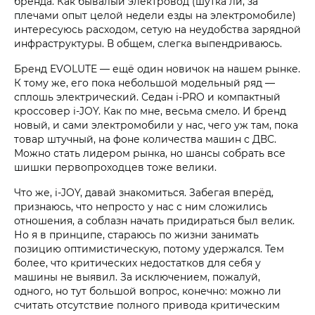
бренда. Как бывалый электровод (шутка ли, за
плечами опыт целой недели езды на электромобиле)
интересуюсь расходом, сетую на неудобства зарядной
инфраструктуры. В общем, слегка выпендриваюсь.
Бренд EVOLUTE — ещё один новичок на нашем рынке.
К тому же, его пока небольшой модельный ряд —
сплошь электрический. Седан i‑PRO и компактный
кроссовер i‑JOY. Как по мне, весьма смело. И бренд
новый, и сами электромобили у нас, чего уж там, пока
товар штучный, на фоне количества машин с ДВС.
Можно стать лидером рынка, но шансы собрать все
шишки первопроходцев тоже велики.
Что же, i‑JOY, давай знакомиться. Забегая вперёд,
признаюсь, что непросто у нас с ним сложились
отношения, а соблазн начать придираться был велик.
Но я в принципе, стараюсь по жизни занимать
позицию оптимистическую, потому удержался. Тем
более, что критических недостатков для себя у
машины не выявил. За исключением, пожалуй,
одного, но тут большой вопрос, конечно: можно ли
считать отсутствие полного привода критическим