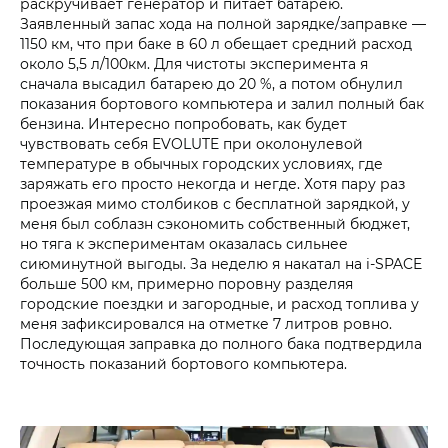
раскручивает генератор и питает батарею.
Заявленный запас хода на полной зарядке/заправке —
1150 км, что при баке в 60 л обещает средний расход
около 5,5 л/100км. Для чистоты эксперимента я
сначала высадил батарею до 20 %, а потом обнулил
показания бортового компьютера и залил полный бак
бензина. Интересно попробовать, как будет
чувствовать себя EVOLUTE при околонулевой
температуре в обычных городских условиях, где
заряжать его просто некогда и негде. Хотя пару раз
проезжая мимо столбиков с бесплатной зарядкой, у
меня был соблазн сэкономить собственный бюджет,
но тяга к экспериментам оказалась сильнее
сиюминутной выгоды. За неделю я накатал на i‑SPACE
больше 500 км, примерно поровну разделяя
городские поездки и загородные, и расход топлива у
меня зафиксировался на отметке 7 литров ровно.
Последующая заправка до полного бака подтвердила
точность показаний бортового компьютера.