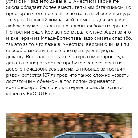
установки заднего дивана. В 7‑местном варианте
Skoda обладает более вместительным багажником, но
просторным его все равно не назвать. И если вы куда-
то едете большой компанией, то места для вещей в
любом случае не хватит, понадобится бокс на крыше.
Но третий ряд у Kodiaq пострадал сильно. А вот за что
инженерам из Млада-Болеслава надо сказать спасибо,
так это за то, что даже в 7‑местной версии они нашли
способ разместить в салоне пусть узенькую, но
докатку. Вот только остается открытым вопрос, куда
девать полноразмерное пробитое колесо, если по
дороге понадобилась замена. В гибриде за третьим
рядом остается 187 литров, что также сложно назвать
достаточным объемом, а под полом скрывается
компрессор и баллончик с герметиком. Запасного
колеса у EVOLUTE нет.