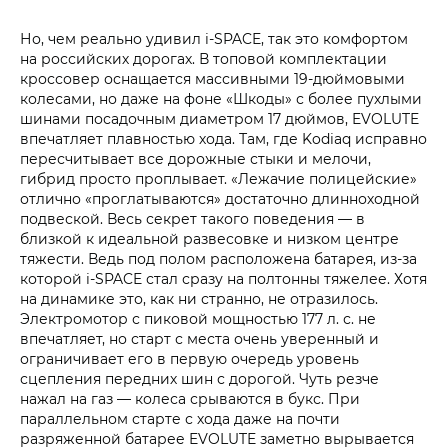
Но, чем реально удивил i‑SPACE, так это комфортом
на российских дорогах. В топовой комплектации
кроссовер оснащается массивными 19‑дюймовыми
колесами, но даже на фоне «Шкоды» с более пухлыми
шинами посадочным диаметром 17 дюймов, EVOLUTE
впечатляет плавностью хода. Там, где Kodiaq исправно
пересчитывает все дорожные стыки и мелочи,
гибрид просто проплывает. «Лежачие полицейские»
отлично «проглатываются» достаточно длинноходной
подвеской. Весь секрет такого поведения — в
близкой к идеальной развесовке и низком центре
тяжести. Ведь под полом расположена батарея, из-за
которой i‑SPACE стал сразу на полтонны тяжелее. Хотя
на динамике это, как ни странно, не отразилось.
Электромотор с пиковой мощностью 177 л. с. не
впечатляет, но старт с места очень уверенный и
ограничивает его в первую очередь уровень
сцепления передних шин с дорогой. Чуть резче
нажал на газ — колеса срываются в букс. При
параллельном старте с хода даже на почти
разряженной батарее EVOLUTE заметно вырывается