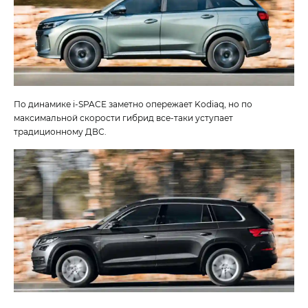
По динамике i‑SPACE заметно опережает Kodiaq, но по
максимальной скорости гибрид все-таки уступает
традиционному ДВС.