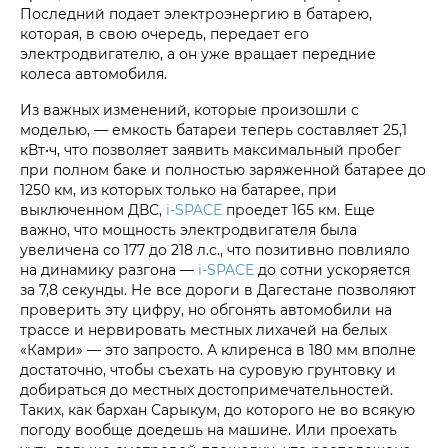
Последний подает электроэнергию в батарею,
которая, в свою очередь, передает его
электродвигателю, а он уже вращает передние
колеса автомобиля.
Из важных изменений, которые произошли с
моделью, — емкость батареи теперь составляет 25,1
кВт•ч, что позволяет заявить максимальный пробег
при полном баке и полностью заряженной батарее до
1250 км, из которых только на батарее, при
выключенном ДВС,
i‑SPACE
проедет 165 км. Еще
важно, что мощность электродвигателя была
увеличена со 177 до 218 л.с., что позитивно повлияло
на динамику разгона —
i‑SPACE
до сотни ускоряется
за 7,8 секунды. Не все дороги в Дагестане позволяют
проверить эту цифру, но обгонять автомобили на
трассе и нервировать местных лихачей на белых
«Камри» — это запросто. А клиренса в 180 мм вполне
достаточно, чтобы съехать на суровую грунтовку и
добираться до местных достопримечательностей.
Таких, как бархан Сарыкум, до которого не во всякую
погоду вообще доедешь на машине. Или проехать