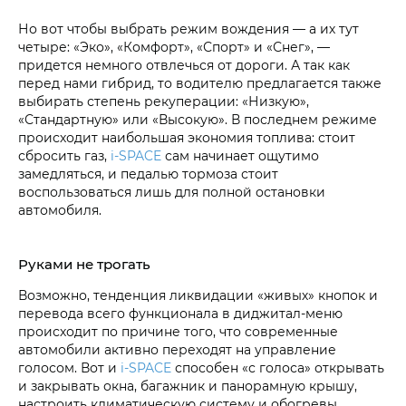
Но вот чтобы выбрать режим вождения — а их тут
четыре: «Эко», «Комфорт», «Спорт» и «Снег», —
придется немного отвлечься от дороги. А так как
перед нами гибрид, то водителю предлагается также
выбирать степень рекуперации: «Низкую»,
«Стандартную» или «Высокую». В последнем режиме
происходит наибольшая экономия топлива: стоит
сбросить газ,
i‑SPACE
сам начинает ощутимо
замедляться, и педалью тормоза стоит
воспользоваться лишь для полной остановки
автомобиля.
Руками не трогать
Возможно, тенденция ликвидации «живых» кнопок и
перевода всего функционала в диджитал-меню
происходит по причине того, что современные
автомобили активно переходят на управление
голосом. Вот и
i‑SPACE
способен «с голоса» открывать
и закрывать окна, багажник и панорамную крышу,
настроить климатическую систему и обогревы.