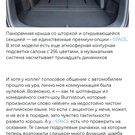
Панорамная крыша со шторкой и открывающейся
секцией — не единственные премиум-опции
i‑SPACE
.
В этой модели есть еще атмосферная контурная
подсветка салона с 256 цветами, а музыкальная
система насчитывает тринадцать динамиков
И хотя у коллег голосовое общение с автомобилем
прошло на ура, лично моя коммуникация была
нулевой. Возможно, я — как те шотландцы из
комедийного скетч-шоу Burnistoun, которые
произносили слово «eleven» на недостойно чистом
английском языке. Но если с акцентом у меня, может,
и не все в порядке, зато чувство тактильности
развито хорошо. А у
i‑SPACE
есть что проверить на
осязание. Те самые подрулевые рычажки, на которые
теперь возложили слишком много функций, шайба