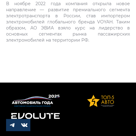
В ноябре 2022 года компания открыла новое
направление — развитие премиального сегмента
электротранспорта в России, став импортером
электромобилей глобального бренда VOYAH. Таким
образом, АО ЭВИА взяло курс на лидерство в
основных сегментах рынка пассажирских
электромобилей на территории РФ.