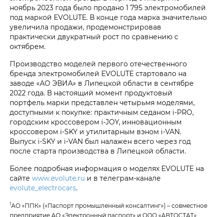
ноябрь 2023 года было продано 1 795 электромобилей
под маркой EVOLUTE. В конце года марка значительно
увеличила продажи, продемонстрировав
практически двукратный рост по сравнению с
октябрем.
Производство моделей первого отечественного
бренда электромобилей EVOLUTE стартовало на
заводе «АО ЭВИА» в Липецкой области в сентябре
2022 года. В настоящий момент продуктовый
портфель марки представлен четырьмя моделями,
доступными к покупке: практичным седаном i‑PRO,
городским кроссовером i‑JOY, инновационным
кроссовером i‑SKY и утилитарным вэном i‑VAN.
Выпуск i‑SKY и i‑VAN был налажен всего через год
после старта производства в Липецкой области.
Более подробная информация о моделях EVOLUTE на
сайте
www.evolute.ru
и в телеграм-канале
evolute_electrocars
.
1
АО «ППК» («Паспорт промышленный консалтинг») – совместное
предприятие АО «Электронный паспорт» и ООО «АВТОСТАТ».