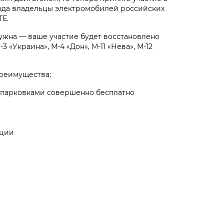
 года владельцы электромобилей российских
TE.
нужна — ваше участие будет восстановлено
«Украина», М-4 «Дон», М-11 «Нева», М-12
преимущества:
и парковками совершенно бесплатно
ации