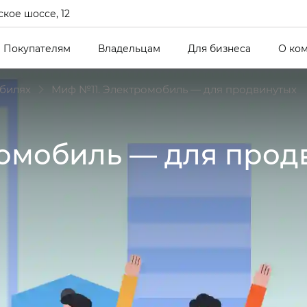
кое шоссе, 12
Покупателям
Владельцам
Для бизнеса
О ко
билях
Миф №11. Электромобиль — для продвинутых
омобиль — для прод