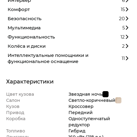
Интерьер
6
Комфорт
15
Безопасность
20
Мультимедиа
5
Функциональность
12
Колёса и диски
2
Интеллектуальные помощники и
11
функциональное оснащение
Характеристики
Цвет кузова
Звездная ночь
Салон
Светло-коричневый
Кузов
Кроссовер
Привод
Передний
Коробка
Одноступенчатый
редуктор
Топливо
Гибрид
Двигатель
160 кВт
(218 л.с.
)