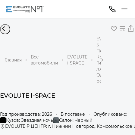
EVOLUTE i-SPACE
5-местный
Полный привод
Все
EVOLUTE
Кроссовер
Главная
автомобили
i-SPACE
Гибрид 1,5 л 367
л.с.
Одноступенчаты
редуктор
EVOLUTE i-SPACE
Год производства: 2026
·
В поставке
·
Опубликовано:
Кузов: Звездная ночь
Салон: Черный
EVOLUTE Р ЦЕНТР: г. Нижний Новгород, Комсомольское ш