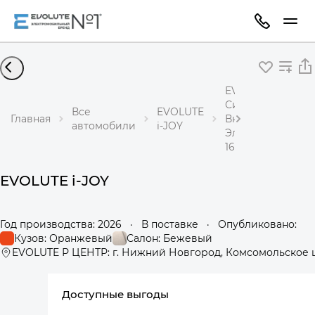
EVOLUTE i-JOY
Сити+
Все
EVOLUTE
Главная
Внедорожник
автомобили
i-JOY
Электричество
163 л.с. АКПП
EVOLUTE i-JOY
Год производства: 2026
·
В поставке
·
Опубликовано:
Кузов: Оранжевый
Салон: Бежевый
EVOLUTE Р ЦЕНТР: г. Нижний Новгород, Комсомольское ш
Доступные выгоды
360°